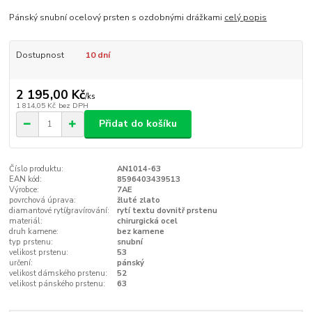
Pánský snubní ocelový prsten s ozdobnými drážkami
celý popis
Dostupnost
10 dní
2 195,00 Kč
/
ks
1 814,05 Kč
bez DPH
Přidat do košíku
Číslo produktu:
AN1014-63
EAN kód:
8596403439513
Výrobce:
7AE
povrchová úprava:
žluté zlato
diamantové rytí/gravírování:
rytí textu dovnitř prstenu
materiál:
chirurgická ocel
druh kamene:
bez kamene
typ prstenu:
snubní
velikost prstenu:
53
určení:
pánský
velikost dámského prstenu:
52
velikost pánského prstenu:
63