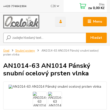
0
ks
CZK
+420 774641904
za
0,00 Kč
Menu
Hledat
Úvod
Snubní prsteny
AN1014-63 AN1014 Pánský snubní ocelový
prsten vlnka
AN1014-63 AN1014 Pánský
snubní ocelový prsten vlnka