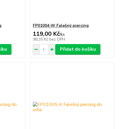
g
FP01004-W Falešný piercing
119,00 Kč
/
ks
98,35 Kč
bez DPH
šíku
Přidat do košíku