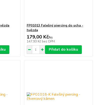
hvězda
FP01013 Falešný piercing do ucha -
hvězda
179,00 Kč
/
ks
147,93 Kč
bez DPH
šíku
Přidat do košíku