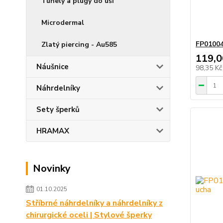
Tunely a plugy do uší
Microdermal
FP01004
Zlatý piercing - Au585
119,0
Náušnice
98,35 K
Náhrdelníky
Sety šperků
HRAMAX
Novinky
01.10.2025
Stříbrné náhrdelníky a náhrdelníky z
chirurgické oceli | Stylové šperky