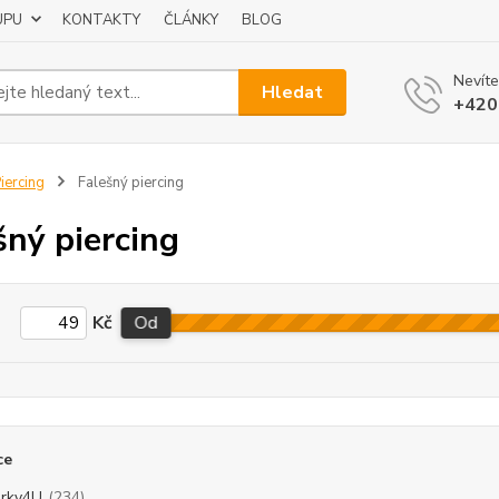
UPU
KONTAKTY
ČLÁNKY
BLOG
Nevíte
Hledat
+420
iercing
Falešný piercing
šný piercing
Kč
Od
ce
rky4U
(234)