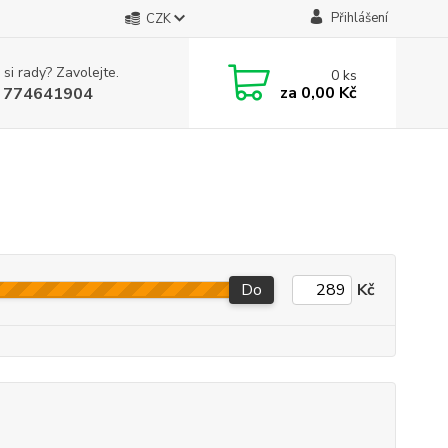
Přihlášení
CZK
 si rady? Zavolejte.
0
ks
za
0,00 Kč
 774641904
Do
Kč