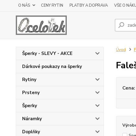
O NÁS
CENY RYTIN
PLATBY A DOPRAVA
VŠE O NÁK
Úvod
P
Šperky - SLEVY - AKCE
Fale
Dárkové poukazy na šperky
Rytiny
Cena:
Prsteny
Šperky
Náramky
Výrob
Doplňky
Spe