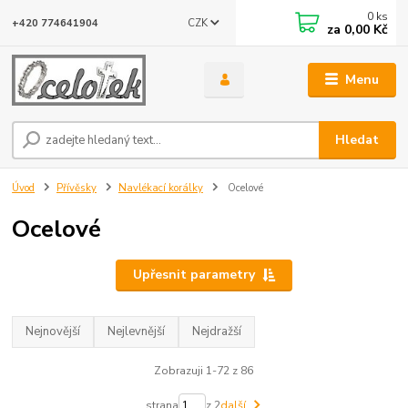
0
ks
CZK
+420 774641904
za
0,00 Kč
Menu
Hledat
Úvod
Přívěsky
Navlékací korálky
Ocelové
Ocelové
Upřesnit parametry
Nejnovější
Nejlevnější
Nejdražší
Zobrazuji 1-72 z 86
strana
z 2
další