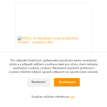
Pro základní funkčnost, zpříjemnění používání webu, analytické
účely a v případě udělení souhlasu také pro účely cílení reklamy
využíváme soubory cookies. Nastavení vlastních preferencí
cookies můžete kdykoli upravit odkazem ve spodní části stránek.
K0012-10 Navlékací ocelový přívěšek korálek -
Souhlasím
Nastavení
znamení váhy
99,00 Kč
/
ks
81,82 Kč
bez DPH
Souhlas můžete odmítnout
zde
.
Přidat do košíku