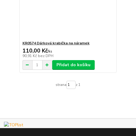
KR0574 Dárková krabička na náramek
110,00 Kč
/
ks
90,91 Kč
bez DPH
Přidat do košíku
strana
z 1