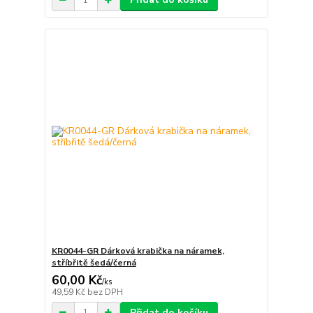
KR0044-GR Dárková krabička na náramek,
stříbřitě šedá/černá
60,00 Kč
/
ks
49,59 Kč
bez DPH
Přidat do košíku