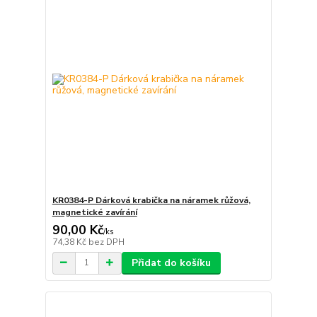
KR0384-P Dárková krabička na náramek růžová,
magnetické zavírání
90,00 Kč
/
ks
74,38 Kč
bez DPH
Přidat do košíku