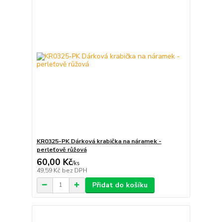
KR0325-PK Dárková krabička na náramek -
perleťově růžová
60,00 Kč
/
ks
49,59 Kč
bez DPH
Přidat do košíku