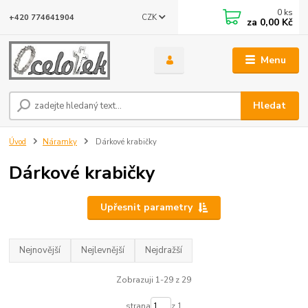
0
ks
CZK
+420 774641904
za
0,00 Kč
Menu
Hledat
Úvod
Náramky
Dárkové krabičky
Dárkové krabičky
Upřesnit parametry
Nejnovější
Nejlevnější
Nejdražší
Zobrazuji 1-29 z 29
strana
z 1