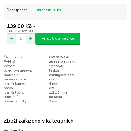
Dostupnost
skladem 30 ks
139,00 Kč
/
ks
114,88 Kč
bez DPH
Přidat do košíku
Číslo produktu:
CP1012-4-C
EAN kód:
8596403144141
Výrobce:
Sperky4U
povrchová úprava:
lesklá
materiál:
chirurgická ocel
barva kamene:
čirá
rozměr kamene:
4 mm
barva:
čirá
rozměr tyčky:
1,2 x 6 mm
umístění:
do ucha
průměr kuličky:
3 mm
Zboží zařazeno v kategoriích