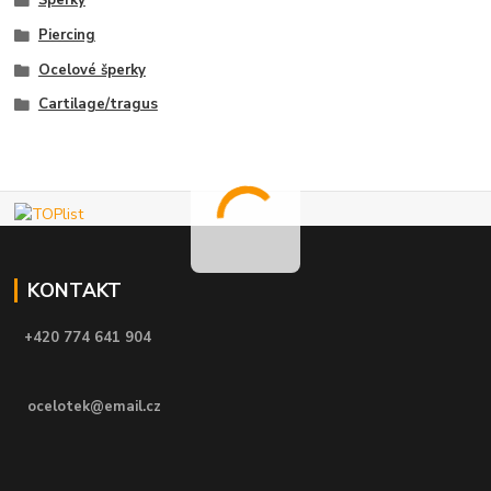
Šperky
Piercing
Ocelové šperky
Cartilage/tragus
KONTAKT
+420 774 641 904
ocelotek@email.cz