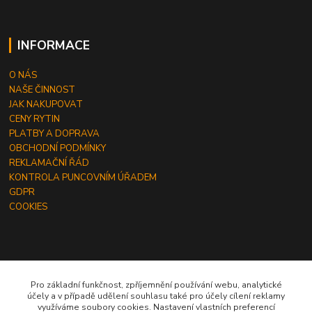
INFORMACE
O NÁS
NAŠE ČINNOST
JAK NAKUPOVAT
CENY RYTIN
PLATBY A DOPRAVA
OBCHODNÍ PODMÍNKY
REKLAMAČNÍ ŘÁD
KONTROLA PUNCOVNÍM ÚŘADEM
GDPR
COOKIES
ČLÁNKY
Pro základní funkčnost, zpříjemnění používání webu, analytické
účely a v případě udělení souhlasu také pro účely cílení reklamy
JAK OBJEDNAT RYTINU DO ŠPERKU
využíváme soubory cookies. Nastavení vlastních preferencí