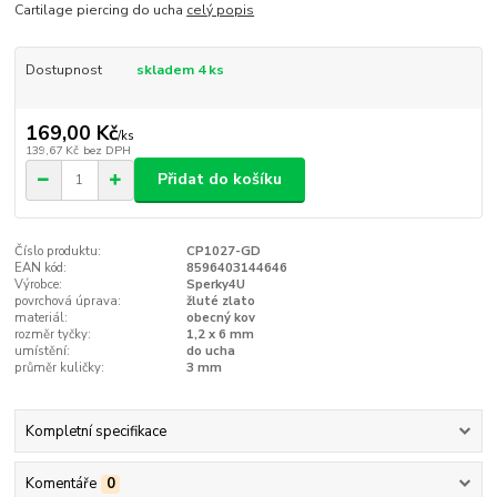
Cartilage piercing do ucha
celý popis
Dostupnost
skladem 4 ks
169,00 Kč
/
ks
139,67 Kč
bez DPH
Přidat do košíku
Číslo produktu:
CP1027-GD
EAN kód:
8596403144646
Výrobce:
Sperky4U
povrchová úprava:
žluté zlato
materiál:
obecný kov
rozměr tyčky:
1,2 x 6 mm
umístění:
do ucha
průměr kuličky:
3 mm
Kompletní specifikace
Komentáře
0