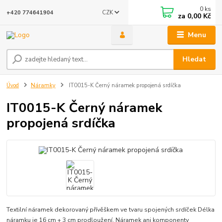
0
ks
CZK
+420 774641904
za
0,00 Kč
Menu
Hledat
Úvod
Náramky
IT0015-K Černý náramek propojená srdíčka
IT0015-K Černý náramek
propojená srdíčka
Textilní náramek dekorovaný přívěškem ve tvaru spojených srdíček Délka
náramku je 16 cm + 3 cm prodloužení. Náramek ani komponenty