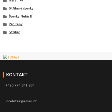
Náramky
Stříbrné šperky
Šperky Nubis®
Pro ženy
Stříbro
KONTAKT
+420 774 641 904
ocelotek@email.cz