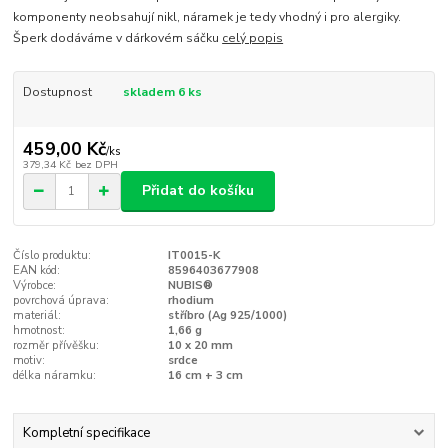
komponenty neobsahují nikl, náramek je tedy vhodný i pro alergiky.
Šperk dodáváme v dárkovém sáčku
celý popis
Dostupnost
skladem 6 ks
459,00 Kč
/
ks
379,34 Kč
bez DPH
Přidat do košíku
Číslo produktu:
IT0015-K
EAN kód:
8596403677908
Výrobce:
NUBIS®
povrchová úprava:
rhodium
materiál:
stříbro (Ag 925/1000)
hmotnost:
1,66 g
rozměr přívěšku:
10 x 20 mm
motiv:
srdce
délka náramku:
16 cm + 3 cm
Kompletní specifikace