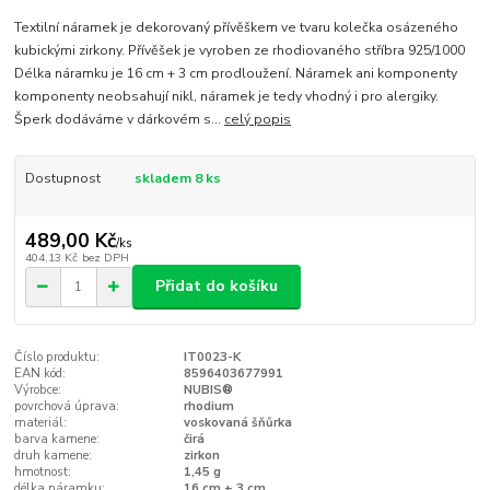
Textilní náramek je dekorovaný přívěškem ve tvaru kolečka osázeného
kubickými zirkony. Přívěšek je vyroben ze rhodiovaného stříbra 925/1000
Délka náramku je 16 cm + 3 cm prodloužení. Náramek ani komponenty
komponenty neobsahují nikl, náramek je tedy vhodný i pro alergiky.
Šperk dodáváme v dárkovém s...
celý popis
Dostupnost
skladem 8 ks
489,00 Kč
/
ks
404,13 Kč
bez DPH
Přidat do košíku
Číslo produktu:
IT0023-K
EAN kód:
8596403677991
Výrobce:
NUBIS®
povrchová úprava:
rhodium
materiál:
voskovaná šňůrka
barva kamene:
čirá
druh kamene:
zirkon
hmotnost:
1,45 g
délka náramku:
16 cm + 3 cm