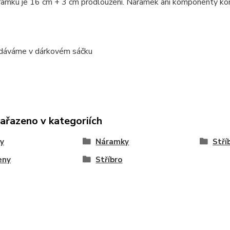
amku je 16 cm + 3 cm prodloužení. Náramek ani komponenty komp
dáváme v dárkovém sáčku
zařazeno v kategoriích
y
Náramky
Stří
eny
Stříbro