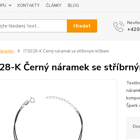
UPU
KONTAKTY
ČLÁNKY
BLOG
Nevíte
Hledat
+420
Náramky
IT0028-K Černý náramek se stříbrným křížkem
28-K Černý náramek se stříbrn
Textil
náramk
kompon
Šperk
Dos