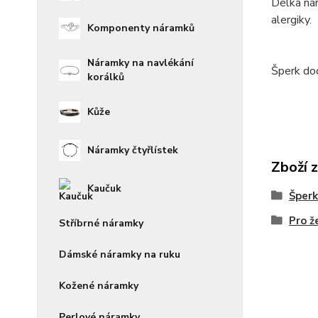
Délka nár
alergiky.
Komponenty náramků
Náramky na navlékání
Šperk do
korálků
Kůže
Náramky čtyřlístek
Zboží 
Kaučuk
Šperk
Pro ž
Stříbrné náramky
Dámské náramky na ruku
Kožené náramky
Perlové náramky