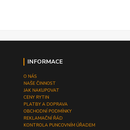
INFORMACE
O NÁS
NAŠE ČINNOST
JAK NAKUPOVAT
CENY RYTIN
PLATBY A DOPRAVA
OBCHODNÍ PODMÍNKY
REKLAMAČNÍ ŘÁD
KONTROLA PUNCOVNÍM ÚŘADEM