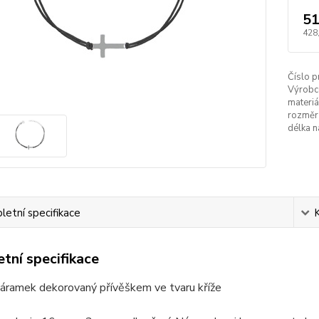
51
428
Číslo p
Výrobc
materiá
rozměr 
délka n
etní specifikace
tní specifikace
náramek dekorovaný přívěškem ve tvaru kříže