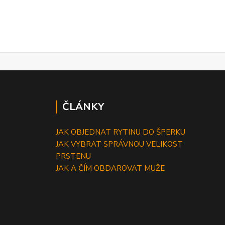
ČLÁNKY
JAK OBJEDNAT RYTINU DO ŠPERKU
JAK VYBRAT SPRÁVNOU VELIKOST
PRSTENU
JAK A ČÍM OBDAROVAT MUŽE