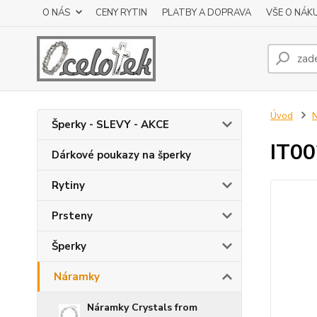
O NÁS
CENY RYTIN
PLATBY A DOPRAVA
VŠE O NÁK
Úvod
Šperky - SLEVY - AKCE
IT00
Dárkové poukazy na šperky
Rytiny
Prsteny
Šperky
Náramky
Náramky Crystals from