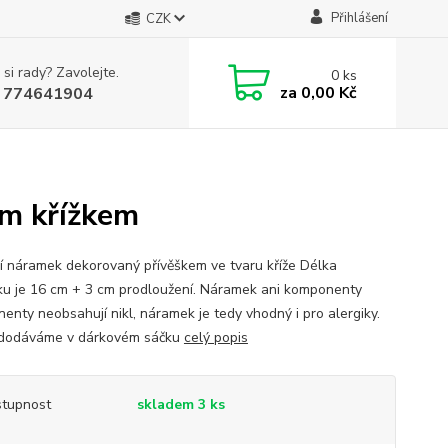
Přihlášení
CZK
 si rady? Zavolejte.
0
ks
za
0,00 Kč
 774641904
ým křížkem
ní náramek dekorovaný přívěškem ve tvaru kříže Délka
u je 16 cm + 3 cm prodloužení. Náramek ani komponenty
enty neobsahují nikl, náramek je tedy vhodný i pro alergiky.
 dodáváme v dárkovém sáčku
celý popis
tupnost
skladem 3 ks