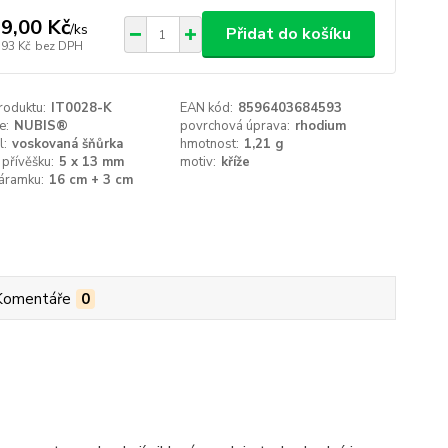
9,00 Kč
/
ks
Přidat do košíku
,93 Kč
bez DPH
roduktu:
IT0028-K
EAN kód:
8596403684593
e:
NUBIS®
povrchová úprava:
rhodium
l:
voskovaná šňůrka
hmotnost:
1,21 g
přívěšku:
5 x 13 mm
motiv:
kříže
áramku:
16 cm + 3 cm
Komentáře
0