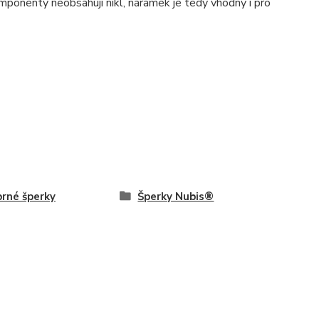
onenty neobsahují nikl, náramek je tedy vhodný i pro
brné šperky
Šperky Nubis®