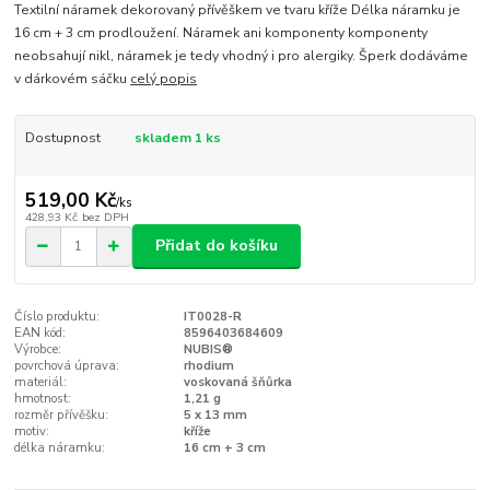
Textilní náramek dekorovaný přívěškem ve tvaru kříže Délka náramku je
16 cm + 3 cm prodloužení. Náramek ani komponenty komponenty
neobsahují nikl, náramek je tedy vhodný i pro alergiky. Šperk dodáváme
v dárkovém sáčku
celý popis
Dostupnost
skladem 1 ks
519,00 Kč
/
ks
428,93 Kč
bez DPH
Přidat do košíku
Číslo produktu:
IT0028-R
EAN kód:
8596403684609
Výrobce:
NUBIS®
povrchová úprava:
rhodium
materiál:
voskovaná šňůrka
hmotnost:
1,21 g
rozměr přívěšku:
5 x 13 mm
motiv:
kříže
délka náramku:
16 cm + 3 cm