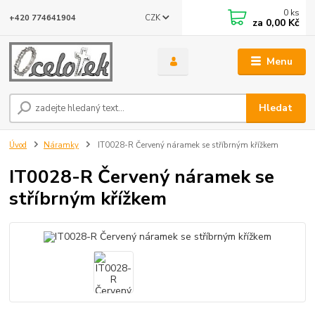
0
ks
CZK
+420 774641904
za
0,00 Kč
Menu
Hledat
Úvod
Náramky
IT0028-R Červený náramek se stříbrným křížkem
IT0028-R Červený náramek se
stříbrným křížkem