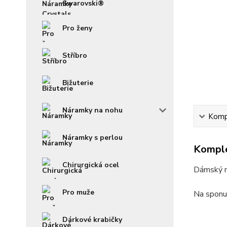
Swarovski®
Pro ženy
Stříbro
Bižuterie
Náramky na nohu
Kompl
Náramky s perlou
Komple
Chirurgická ocel
Dámský n
Pro muže
Na sponu 
Dárkové krabičky