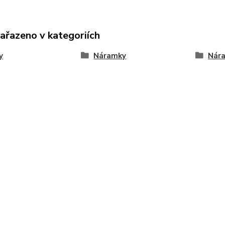
zařazeno v kategoriích
y
Náramky
Nár