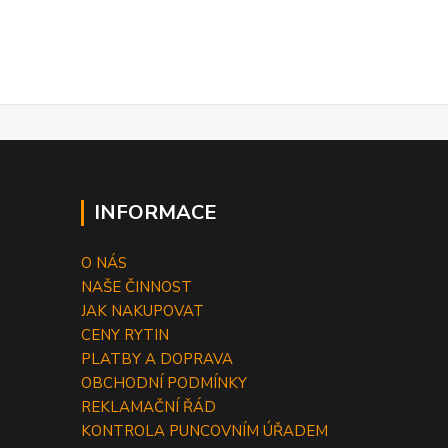
INFORMACE
O NÁS
NAŠE ČINNOST
JAK NAKUPOVAT
CENY RYTIN
PLATBY A DOPRAVA
OBCHODNÍ PODMÍNKY
REKLAMAČNÍ ŘÁD
KONTROLA PUNCOVNÍM ÚŘADEM