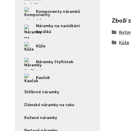
Komponenty náramků
Zboží 
Náramky na navlékání
korálků
Rytin
Kůže
Kůže
Náramky čtyřlístek
Kaučuk
Stříbrné náramky
Dámské náramky na ruku
Kožené náramky
Perlové náramky