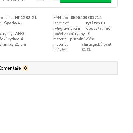
roduktu:
NR1282-21
EAN kód:
8596403681714
e:
Sperky4U
laserové
rytí textu
rytí/gravírování:
oboustranné
 rytiny:
ANO
počet znaků rytiny:
6
ádků rytiny:
4
materiál:
přírodní kůže
áramku:
21 cm
materiál
chirurgická ocel
uzávěru:
316L
Komentáře
0