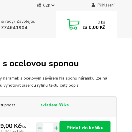
Přihlášení
CZK
 si rady? Zavolejte.
0
ks
za
0,00 Kč
 774641904
s ocelovou sponou
 náramek s ocelovým závěrem Na sponu náramku lze na
u vyhotovit laserou rytinu textu
celý popis
tupnost
skladem 83 ks
9,00 Kč
/
ks
Přidat do košíku
,75 Kč
bez DPH