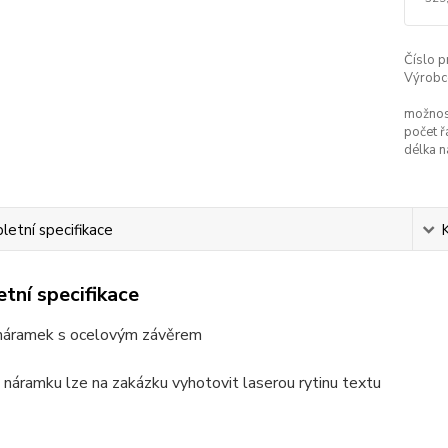
Číslo p
Výrobc
možnost
počet ř
délka n
etní specifikace
tní specifikace
áramek s ocelovým závěrem
náramku lze na zakázku vyhotovit laserou rytinu textu