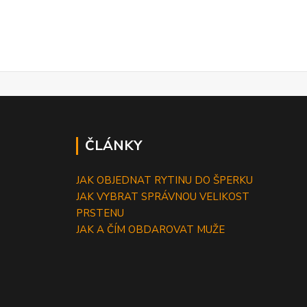
ČLÁNKY
JAK OBJEDNAT RYTINU DO ŠPERKU
JAK VYBRAT SPRÁVNOU VELIKOST
PRSTENU
JAK A ČÍM OBDAROVAT MUŽE