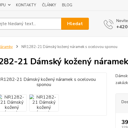
UPU
KONTAKTY
ČLÁNKY
BLOG
Nevíte
Hledat
+420
Náramky
NR1282-21 Dámský kožený náramek s ocelovou sponou
82-21 Dámský kožený náramek 
Dámský
zakázk
Dos
39
329