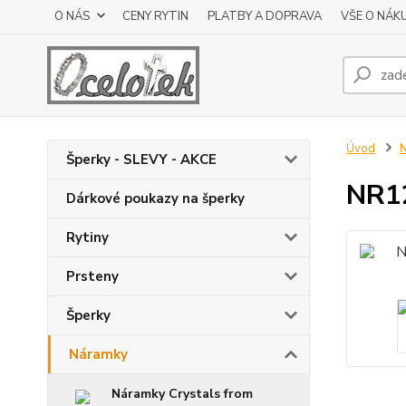
O NÁS
CENY RYTIN
PLATBY A DOPRAVA
VŠE O NÁK
Úvod
Šperky - SLEVY - AKCE
NR12
Dárkové poukazy na šperky
Rytiny
Prsteny
Šperky
Náramky
Náramky Crystals from