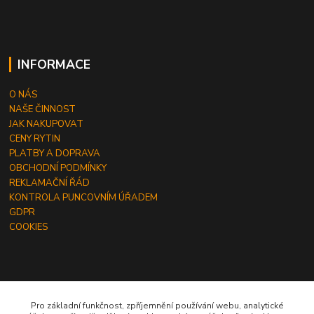
INFORMACE
O NÁS
NAŠE ČINNOST
JAK NAKUPOVAT
CENY RYTIN
PLATBY A DOPRAVA
OBCHODNÍ PODMÍNKY
REKLAMAČNÍ ŘÁD
KONTROLA PUNCOVNÍM ÚŘADEM
GDPR
COOKIES
ČLÁNKY
Pro základní funkčnost, zpříjemnění používání webu, analytické