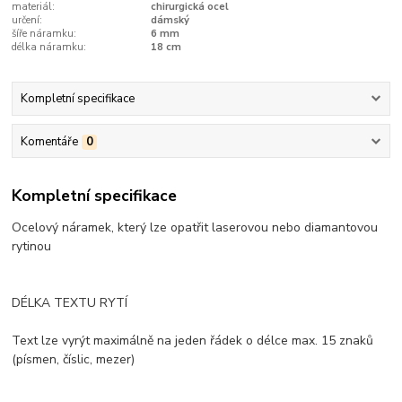
materiál:
chirurgická ocel
určení:
dámský
šíře náramku:
6 mm
délka náramku:
18 cm
Kompletní specifikace
Komentáře
0
Kompletní specifikace
Ocelový náramek, který lze opatřit laserovou nebo diamantovou
rytinou
DÉLKA TEXTU RYTÍ
Text lze vyrýt maximálně na jeden řádek o délce max. 15 znaků
(písmen, číslic, mezer)