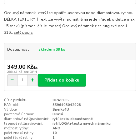
Ocelový náramek, který lze opatřit laserovou nebo diamantovou rytinou
DÉLKA TEXTU RYTÍ Text lze vyrýt maximálně na jeden řádek o délce max.
15 znaků (písmen, číslic, mezer) Ocelový náramek z chirurgické oceli
316L
celý popis
Dostupnost
skladem 39 ks
349,00 Kč
/
ks
288,43 Kč
bez DPH
Přidat do košíku
Číslo produktu:
OPA1135
EAN kód:
8596403042928
Výrobce:
Sperky4U
povrchová úprava:
lesklá
diamantové rytí/gravírování:
rytí textu oboustranné
laserové rytí/gravírování:
rytí LOGA+textu navrch náramku
možnost rytiny:
ANO
počet znaků rytiny:
10
počet řádků rytiny:
1