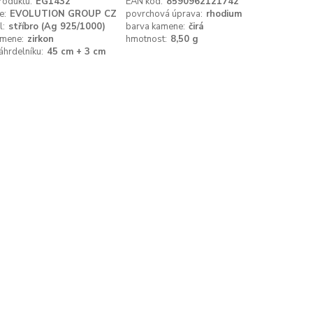
roduktu:
EG1432
EAN kód:
8590962121742
e:
EVOLUTION GROUP CZ
povrchová úprava:
rhodium
l:
stříbro (Ag 925/1000)
barva kamene:
čirá
amene:
zirkon
hmotnost:
8,50 g
áhrdelníku:
45 cm + 3 cm