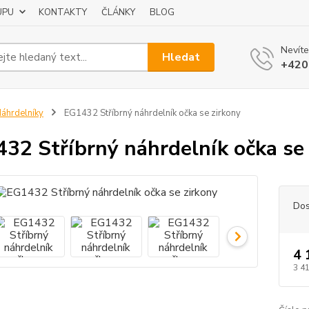
UPU
KONTAKTY
ČLÁNKY
BLOG
Nevíte
Hledat
+420
áhrdelníky
EG1432 Stříbrný náhrdelník očka se zirkony
32 Stříbrný náhrdelník očka se
Dos
4 
3 4