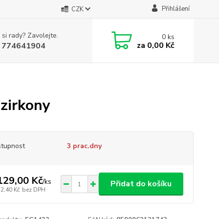
Přihlášení
CZK
 si rady? Zavolejte.
0
ks
za
0,00 Kč
 774641904
 zirkony
tupnost
3 prac.dny
129,00 Kč
/
ks
Přidat do košíku
12,40 Kč
bez DPH