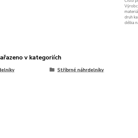
Číslo p
Výrobc
materiá
druh k
délka n
zařazeno v kategoriích
elníky
Stříbrné náhrdelníky