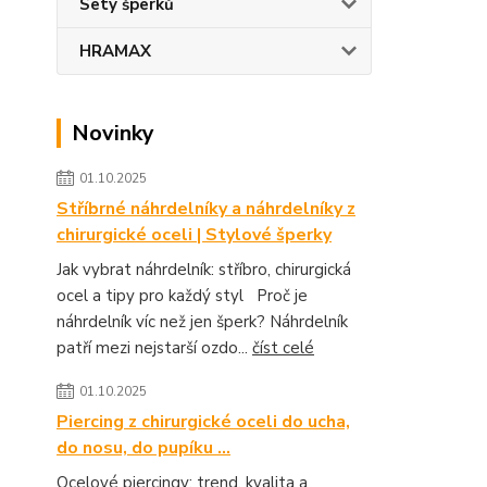
Sety šperků
HRAMAX
Novinky
01.10.2025
Stříbrné náhrdelníky a náhrdelníky z
chirurgické oceli | Stylové šperky
Jak vybrat náhrdelník: stříbro, chirurgická
ocel a tipy pro každý styl Proč je
náhrdelník víc než jen šperk? Náhrdelník
patří mezi nejstarší ozdo...
číst celé
01.10.2025
Piercing z chirurgické oceli do ucha,
do nosu, do pupíku ...
Ocelové piercingy: trend, kvalita a