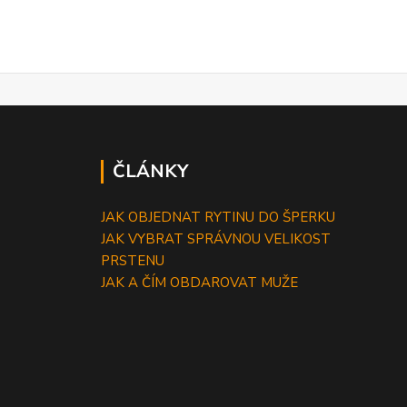
ČLÁNKY
JAK OBJEDNAT RYTINU DO ŠPERKU
JAK VYBRAT SPRÁVNOU VELIKOST
PRSTENU
JAK A ČÍM OBDAROVAT MUŽE