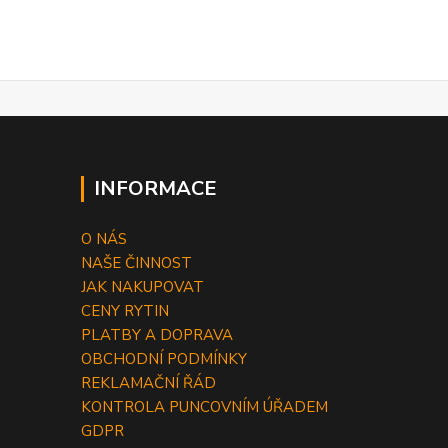
INFORMACE
O NÁS
NAŠE ČINNOST
JAK NAKUPOVAT
CENY RYTIN
PLATBY A DOPRAVA
OBCHODNÍ PODMÍNKY
REKLAMAČNÍ ŘÁD
KONTROLA PUNCOVNÍM ÚŘADEM
GDPR