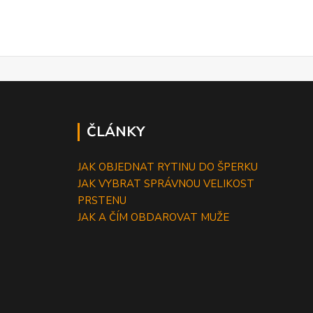
ČLÁNKY
JAK OBJEDNAT RYTINU DO ŠPERKU
JAK VYBRAT SPRÁVNOU VELIKOST
PRSTENU
JAK A ČÍM OBDAROVAT MUŽE