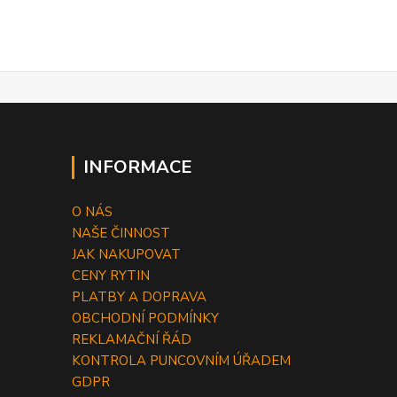
INFORMACE
O NÁS
NAŠE ČINNOST
JAK NAKUPOVAT
CENY RYTIN
PLATBY A DOPRAVA
OBCHODNÍ PODMÍNKY
REKLAMAČNÍ ŘÁD
KONTROLA PUNCOVNÍM ÚŘADEM
GDPR