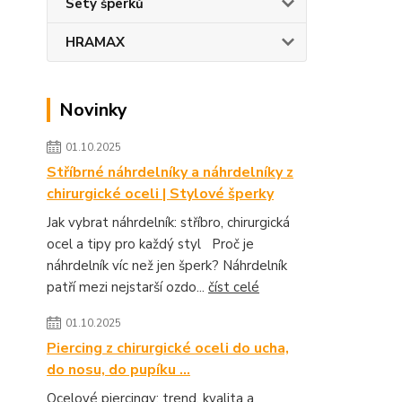
Sety šperků
HRAMAX
Novinky
01.10.2025
Stříbrné náhrdelníky a náhrdelníky z
chirurgické oceli | Stylové šperky
Jak vybrat náhrdelník: stříbro, chirurgická
ocel a tipy pro každý styl Proč je
náhrdelník víc než jen šperk? Náhrdelník
patří mezi nejstarší ozdo...
číst celé
01.10.2025
Piercing z chirurgické oceli do ucha,
do nosu, do pupíku ...
Ocelové piercingy: trend, kvalita a