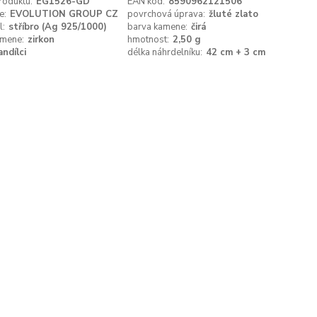
roduktu:
EG1526-GD
EAN kód:
8590962121506
e:
EVOLUTION GROUP CZ
povrchová úprava:
žluté zlato
l:
stříbro (Ag 925/1000)
barva kamene:
čirá
amene:
zirkon
hmotnost:
2,50 g
andílci
délka náhrdelníku:
42 cm + 3 cm