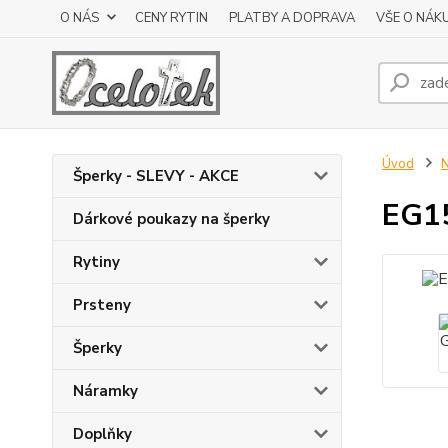
O NÁS
CENY RYTIN
PLATBY A DOPRAVA
VŠE O NÁK
Úvod
N
Šperky - SLEVY - AKCE
EG15
Dárkové poukazy na šperky
Rytiny
Prsteny
Šperky
Náramky
Doplňky