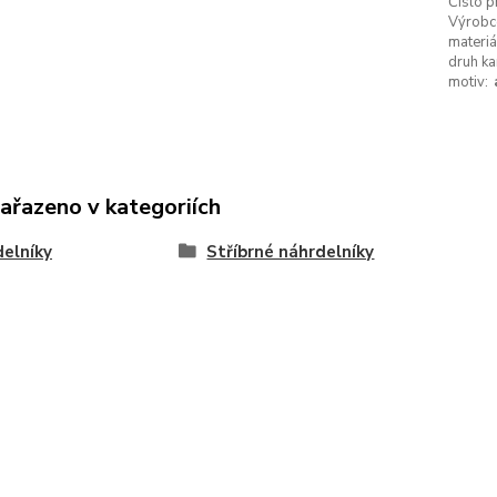
Číslo p
Výrobc
materiá
druh k
motiv:
zařazeno v kategoriích
elníky
Stříbrné náhrdelníky