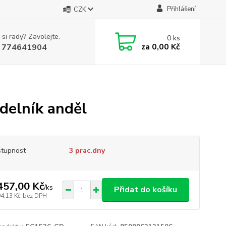
Přihlášení
CZK
 si rady? Zavolejte.
0
ks
za
0,00 Kč
 774641904
delník anděl
tupnost
3 prac.dny
457,00 Kč
/
ks
Přidat do košíku
04,13 Kč
bez DPH