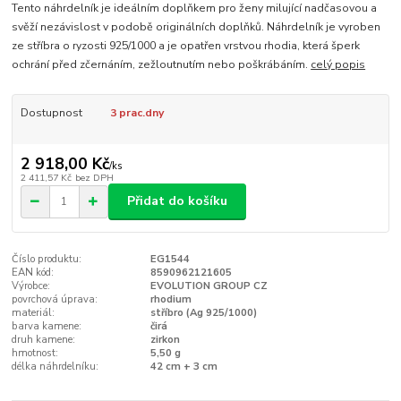
Tento náhrdelník je ideálním doplňkem pro ženy milující nadčasovou a
svěží nezávislost v podobě originálních doplňků. Náhrdelník je vyroben
ze stříbra o ryzosti 925/1000 a je opatřen vrstvou rhodia, která šperk
ochrání před zčernáním, zežloutnutím nebo poškrábáním.
celý popis
Dostupnost
3 prac.dny
2 918,00 Kč
/
ks
2 411,57 Kč
bez DPH
Přidat do košíku
Číslo produktu:
EG1544
EAN kód:
8590962121605
Výrobce:
EVOLUTION GROUP CZ
povrchová úprava:
rhodium
materiál:
stříbro (Ag 925/1000)
barva kamene:
čirá
druh kamene:
zirkon
hmotnost:
5,50 g
délka náhrdelníku:
42 cm + 3 cm