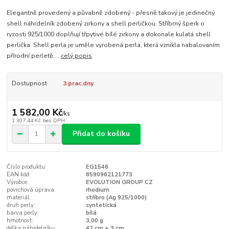
Elegantně provedený a půvabně zdobený - přesně takový je jedinečný
shell náhrdelník zdobený zirkony a shell perličkou. Stříbrný šperk o
ryzosti 925/1000 doplňují třpytivé bílé zirkony a dokonale kulatá shell
perlička. Shell perla je uměle vyrobená perla, která vznikla nabalovaním
přírodní perletě....
celý popis
Dostupnost
3 prac.dny
1 582,00 Kč
/
ks
1 307,44 Kč
bez DPH
Přidat do košíku
Číslo produktu:
EG1546
EAN kód:
8590962121773
Výrobce:
EVOLUTION GROUP CZ
povrchová úprava:
rhodium
materiál:
stříbro (Ag 925/1000)
druh perly:
syntetická
barva perly:
bílá
hmotnost:
3,00 g
délka náhrdelníku:
42 cm + 3 cm