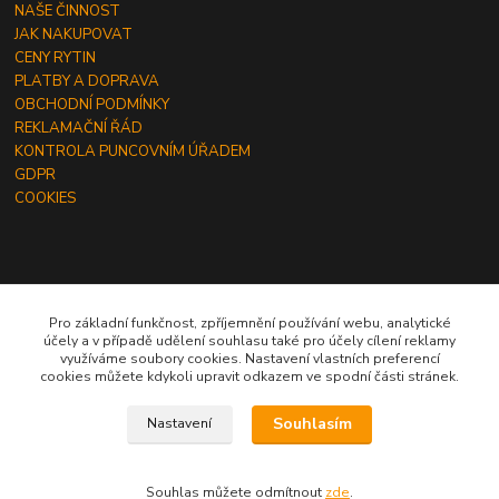
NAŠE ČINNOST
JAK NAKUPOVAT
CENY RYTIN
PLATBY A DOPRAVA
OBCHODNÍ PODMÍNKY
REKLAMAČNÍ ŘÁD
KONTROLA PUNCOVNÍM ÚŘADEM
GDPR
COOKIES
ČLÁNKY
Pro základní funkčnost, zpříjemnění používání webu, analytické
účely a v případě udělení souhlasu také pro účely cílení reklamy
JAK OBJEDNAT RYTINU DO ŠPERKU
využíváme soubory cookies. Nastavení vlastních preferencí
JAK VYBRAT SPRÁVNOU VELIKOST PRSTENU
cookies můžete kdykoli upravit odkazem ve spodní části stránek.
JAK A ČÍM OBDAROVAT MUŽE
Souhlasím
Nastavení
Souhlas můžete odmítnout
zde
.