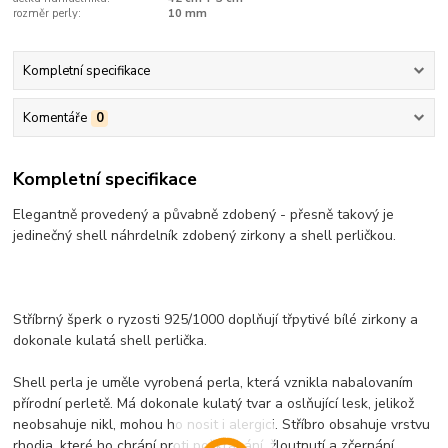
rozměr perly:
10 mm
Kompletní specifikace
Komentáře
0
Kompletní specifikace
Elegantně provedený a půvabně zdobený - přesně takový je
jedinečný shell náhrdelník zdobený zirkony a shell perličkou.
Stříbrný šperk o ryzosti 925/1000 doplňují třpytivé bílé zirkony a
dokonale kulatá shell perlička.
Shell perla je uměle vyrobená perla, která vznikla nabalovaním
přírodní perletě. Má dokonale kulatý tvar a oslňující lesk, jelikož
neobsahuje nikl, mohou ho nosit i alergici. Stříbro obsahuje vrstvu
rhodia, které ho chrání proti poškrábání, žloutnutí a zčernání.