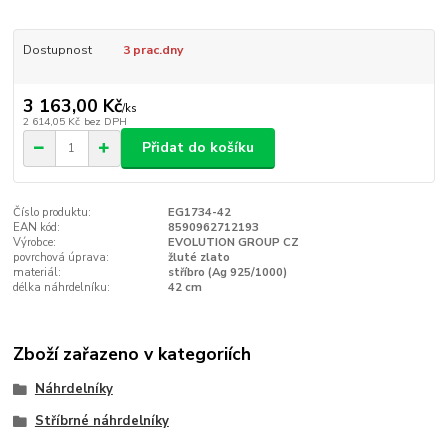
Dostupnost
3 prac.dny
3 163,00 Kč
/
ks
2 614,05 Kč
bez DPH
Přidat do košíku
Číslo produktu:
EG1734-42
EAN kód:
8590962712193
Výrobce:
EVOLUTION GROUP CZ
povrchová úprava:
žluté zlato
materiál:
stříbro (Ag 925/1000)
délka náhrdelníku:
42 cm
Zboží zařazeno v kategoriích
Náhrdelníky
Stříbrné náhrdelníky