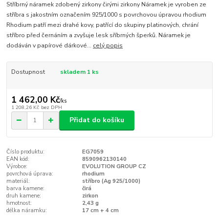
Stříbrný náramek zdobený zirkony čirými zirkony Náramek je vyroben ze
stříbra s jakostním označením 925/1000 s povrchovou úpravou rhodium
Rhodium patří mezi drahé kovy, patřící do skupiny platinových, chrání
stříbro před černáním a zvyšuje lesk sříbrných šperků. Náramek je
dodáván v papírové dárkové...
celý popis
Dostupnost
skladem 1 ks
1 462,00 Kč
/
ks
1 208,26 Kč
bez DPH
Přidat do košíku
Číslo produktu:
EG7059
EAN kód:
8590962130140
Výrobce:
EVOLUTION GROUP CZ
povrchová úprava:
rhodium
materiál:
stříbro (Ag 925/1000)
barva kamene:
čirá
druh kamene:
zirkon
hmotnost:
2,43 g
délka náramku:
17 cm + 4 cm