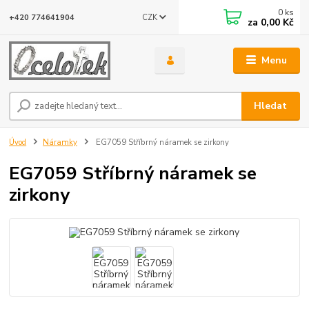
0
ks
CZK
+420 774641904
za
0,00 Kč
Menu
Hledat
Úvod
Náramky
EG7059 Stříbrný náramek se zirkony
EG7059 Stříbrný náramek se
zirkony