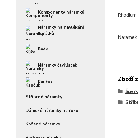
Komponenty náramků
Rhodium p
Náramky na navlékání
korálků
Náramek 
Kůže
Náramky čtyřlístek
Zboží 
Kaučuk
Šperk
Stříbrné náramky
Stříb
Dámské náramky na ruku
Kožené náramky
Perlové náramky