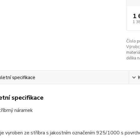
1 
1 3
Číslo p
Výrobc
materiá
délka n
etní specifikace
tní specifikace
tříbrný náramek
je vyroben ze stříbra s jakostním označením 925/1000 s povrch