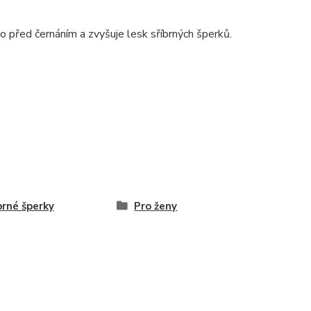
ro před černáním a zvyšuje lesk sříbrných šperků.
brné šperky
Pro ženy