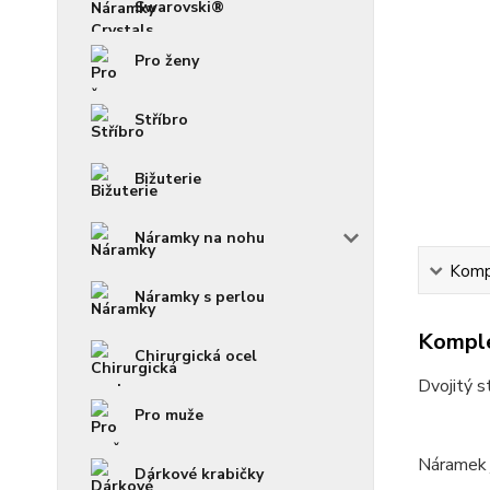
Swarovski®
Pro ženy
Stříbro
Bižuterie
Náramky na nohu
Kompl
Náramky s perlou
Komple
Chirurgická ocel
Dvojitý s
Pro muže
Náramek 
Dárkové krabičky