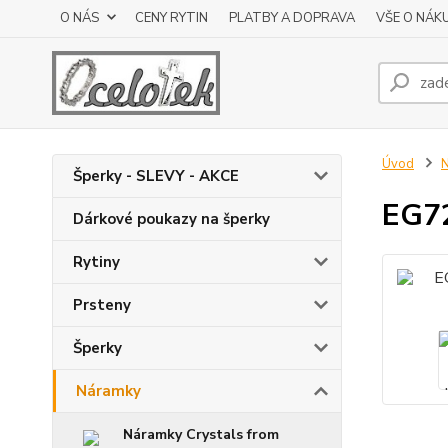
O NÁS
CENY RYTIN
PLATBY A DOPRAVA
VŠE O NÁK
Úvod
Šperky - SLEVY - AKCE
EG72
Dárkové poukazy na šperky
Rytiny
Prsteny
Šperky
Náramky
Náramky Crystals from