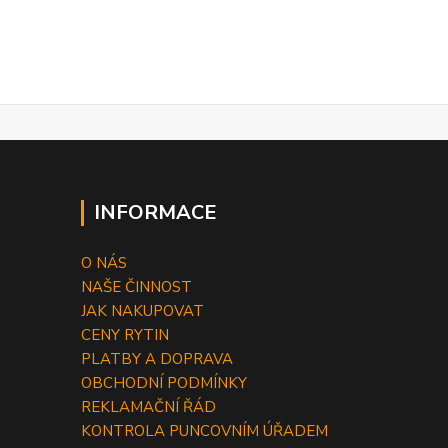
INFORMACE
O NÁS
NAŠE ČINNOST
JAK NAKUPOVAT
CENY RYTIN
PLATBY A DOPRAVA
OBCHODNÍ PODMÍNKY
REKLAMAČNÍ ŘÁD
KONTROLA PUNCOVNÍM ÚŘADEM