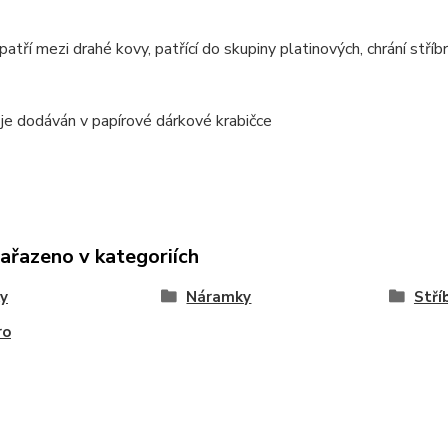
atří mezi drahé kovy, patřící do skupiny platinových, chrání stříb
je dodáván v papírové dárkové krabičce
zařazeno v kategoriích
y
Náramky
Stří
ro