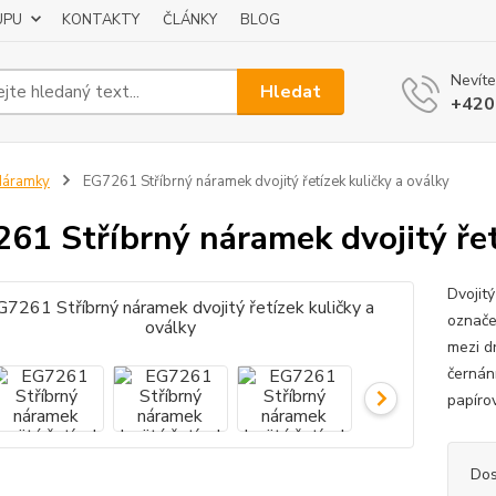
UPU
KONTAKTY
ČLÁNKY
BLOG
Nevíte
Hledat
+420
Náramky
EG7261 Stříbrný náramek dvojitý řetízek kuličky a oválky
61 Stříbrný náramek dvojitý řet
Dvojit
označe
mezi dr
černán
papíro
Dos