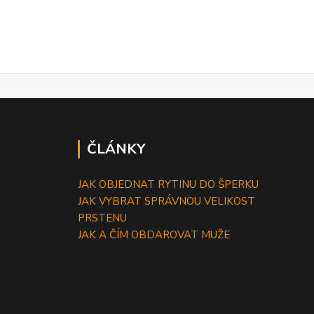
ČLÁNKY
JAK OBJEDNAT RYTINU DO ŠPERKU
JAK VYBRAT SPRÁVNOU VELIKOST
PRSTENU
JAK A ČÍM OBDAROVAT MUŽE