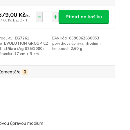
679,00 Kč
/
ks
Přidat do košíku
87,60 Kč
bez DPH
roduktu:
EG7261
EAN kód:
8590962630053
e:
EVOLUTION GROUP CZ
povrchová úprava:
rhodium
l:
stříbro (Ag 925/1000)
hmotnost:
2,60 g
áramku:
17 cm + 3 cm
Komentáře
0
ovou úpravou rhodium