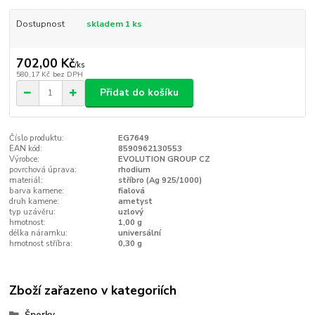
Dostupnost
skladem 1 ks
702,00 Kč
/
ks
580,17 Kč
bez DPH
Přidat do košíku
Číslo produktu:
EG7649
EAN kód:
8590962130553
Výrobce:
EVOLUTION GROUP CZ
povrchová úprava:
rhodium
materiál:
stříbro (Ag 925/1000)
barva kamene:
fialová
druh kamene:
ametyst
typ uzávěru:
uzlový
hmotnost:
1,00 g
délka náramku:
universální
hmotnost stříbra:
0,30 g
Zboží zařazeno v kategoriích