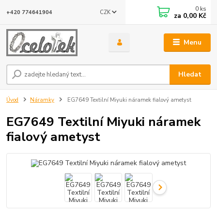
0
ks
CZK
+420 774641904
za
0,00 Kč
Menu
Hledat
Úvod
Náramky
EG7649 Textilní Miyuki náramek fialový ametyst
EG7649 Textilní Miyuki náramek
fialový ametyst