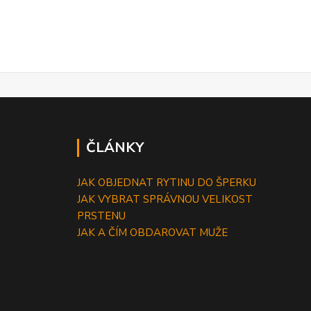
ČLÁNKY
JAK OBJEDNAT RYTINU DO ŠPERKU
JAK VYBRAT SPRÁVNOU VELIKOST
PRSTENU
JAK A ČÍM OBDAROVAT MUŽE