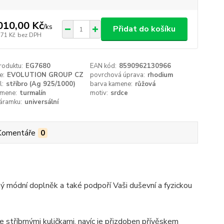
010,00 Kč
/
ks
Přidat do košíku
,71 Kč
bez DPH
roduktu:
EG7680
EAN kód:
8590962130966
e:
EVOLUTION GROUP CZ
povrchová úprava:
rhodium
l:
stříbro (Ag 925/1000)
barva kamene:
růžová
amene:
turmalín
motiv:
srdce
áramku:
universální
Komentáře
0
ý módní doplněk a také podpoří Vaši duševní a fyzickou
se stříbrnými kuličkami, navíc je přizdoben přívěskem