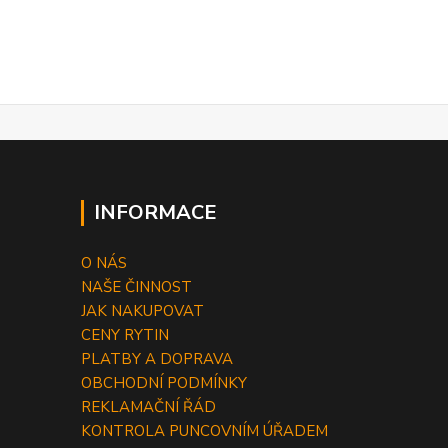
INFORMACE
O NÁS
NAŠE ČINNOST
JAK NAKUPOVAT
CENY RYTIN
PLATBY A DOPRAVA
OBCHODNÍ PODMÍNKY
REKLAMAČNÍ ŘÁD
KONTROLA PUNCOVNÍM ÚŘADEM