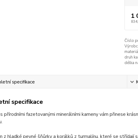
1 
834
Číslo p
Výrobc
materiá
druh k
délka n
etní specifikace
tní specifikace
 přírodními fazetovanými minerálními kameny vám přinese krásn
u.
n z hladké pevné šňůrky a korálků z turmalínu, které se střídají 