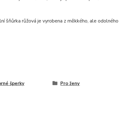
lní šňůrka růžová je vyrobena z měkkého, ale odolného
brné šperky
Pro ženy