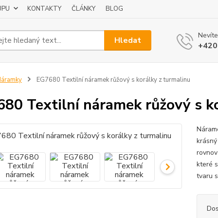
UPU
KONTAKTY
ČLÁNKY
BLOG
Nevíte
Hledat
+420
Náramky
EG7680 Textilní náramek růžový s korálky z turmalinu
80 Textilní náramek růžový s ko
Nárame
krásný
rovnov
které s
tvaru s
Dos