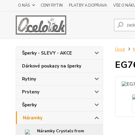
O NÁS
CENY RYTIN
PLATBY A DOPRAVA
VŠE O NÁK
Úvod
Šperky - SLEVY - AKCE
EG76
Dárkové poukazy na šperky
Rytiny
Prsteny
Šperky
Náramky
Náramky Crystals from