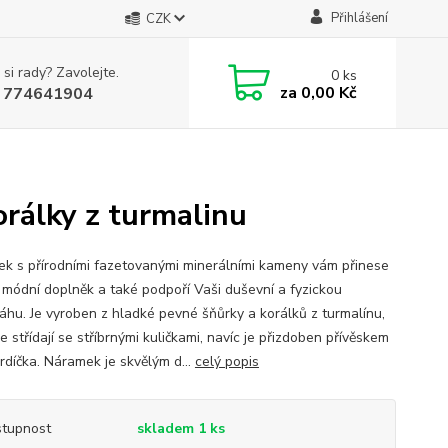
Přihlášení
CZK
 si rady? Zavolejte.
0
ks
za
0,00 Kč
 774641904
rálky z turmalinu
k s přírodními fazetovanými minerálními kameny vám přinese
 módní doplněk a také podpoří Vaši duševní a fyzickou
áhu. Je vyroben z hladké pevné šňůrky a korálků z turmalínu,
e střídají se stříbrnými kuličkami, navíc je přizdoben přívěskem
rdíčka. Náramek je skvělým d...
celý popis
tupnost
skladem 1 ks