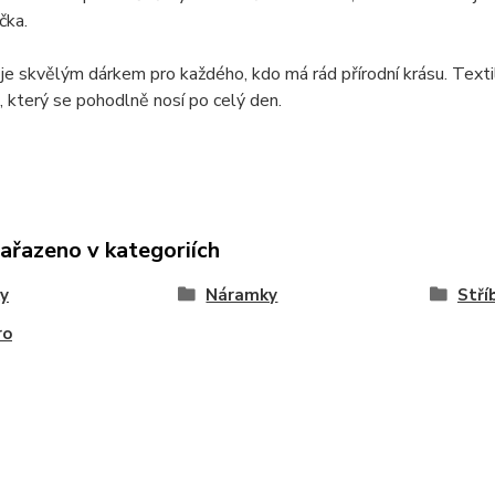
čka.
e skvělým dárkem pro každého, kdo má rád přírodní krásu. Texti
, který se pohodlně nosí po celý den.
zařazeno v kategoriích
y
Náramky
Stří
ro