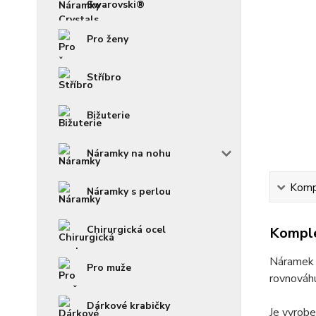
Swarovski®
Pro ženy
Stříbro
Bižuterie
Náramky na nohu
Kompl
Náramky s perlou
Chirurgická ocel
Komple
Náramek s
Pro muže
rovnováh
Dárkové krabičky
Je vyrobe