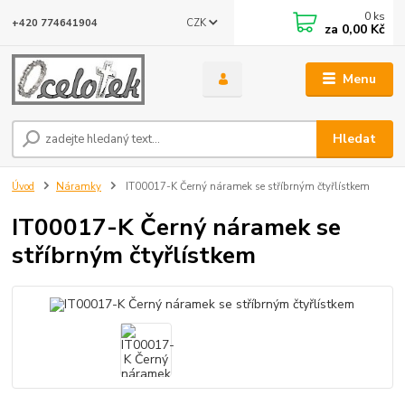
0
ks
CZK
+420 774641904
za
0,00 Kč
Menu
Hledat
Úvod
Náramky
IT00017-K Černý náramek se stříbrným čtyřlístkem
IT00017-K Černý náramek se
stříbrným čtyřlístkem