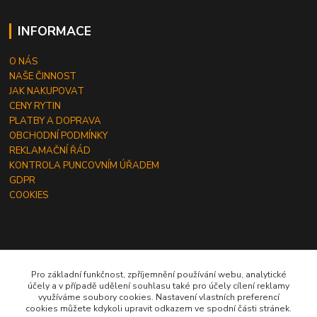
INFORMACE
O NÁS
NAŠE ČINNOST
JAK NAKUPOVAT
CENY RYTIN
PLATBY A DOPRAVA
OBCHODNÍ PODMÍNKY
REKLAMAČNÍ ŘÁD
KONTROLA PUNCOVNÍM ÚŘADEM
GDPR
COOKIES
ČLÁNKY
Pro základní funkčnost, zpříjemnění používání webu, analytické
účely a v případě udělení souhlasu také pro účely cílení reklamy
JAK OBJEDNAT RYTINU DO ŠPERKU
využíváme soubory cookies. Nastavení vlastních preferencí
JAK VYBRAT SPRÁVNOU VELIKOST PRSTENU
cookies můžete kdykoli upravit odkazem ve spodní části stránek.