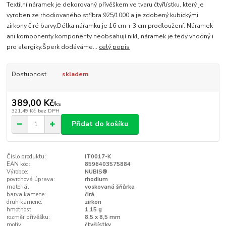
Textilní náramek je dekorovaný přívěškem ve tvaru čtyřlístku, který je
vyroben ze rhodiovaného stříbra 925/1000 a je zdobený kubickými
zirkony čiré barvy.Délka náramku je 16 cm + 3 cm prodloužení. Náramek
ani komponenty komponenty neobsahují nikl, náramek je tedy vhodný i
pro alergiky.Šperk dodáváme...
celý popis
Dostupnost
skladem
389,00 Kč
/
ks
321,49 Kč
bez DPH
Přidat do košíku
Číslo produktu:
IT0017-K
EAN kód:
8596403575884
Výrobce:
NUBIS®
povrchová úprava:
rhodium
materiál:
voskovaná šňůrka
barva kamene:
čirá
druh kamene:
zirkon
hmotnost:
1,15 g
rozměr přívěšku:
8,5 x 8,5 mm
motiv:
čtyřlístky