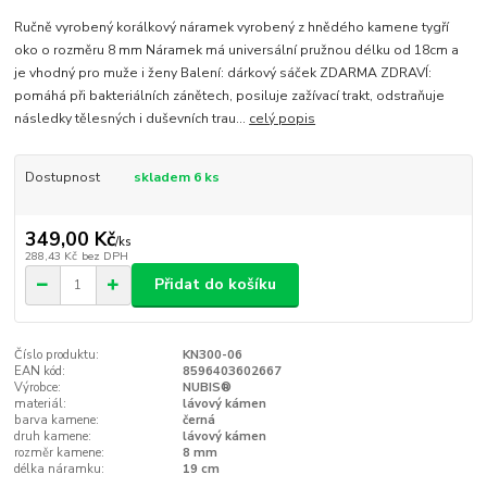
Ručně vyrobený korálkový náramek vyrobený z hnědého kamene tygří
oko o rozměru 8 mm Náramek má universální pružnou délku od 18cm a
je vhodný pro muže i ženy Balení: dárkový sáček ZDARMA ZDRAVÍ:
pomáhá při bakteriálních zánětech, posiluje zažívací trakt, odstraňuje
následky tělesných i duševních trau...
celý popis
Dostupnost
skladem 6 ks
349,00 Kč
/
ks
288,43 Kč
bez DPH
Přidat do košíku
Číslo produktu:
KN300-06
EAN kód:
8596403602667
Výrobce:
NUBIS®
materiál:
lávový kámen
barva kamene:
černá
druh kamene:
lávový kámen
rozměr kamene:
8 mm
délka náramku:
19 cm