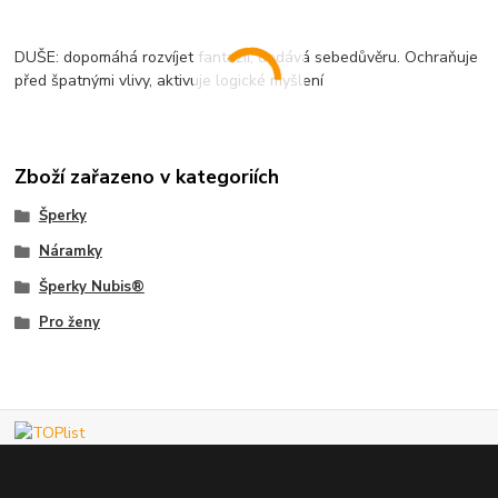
DUŠE: dopomáhá rozvíjet fantazii, dodává sebedůvěru. Ochraňuje
před špatnými vlivy, aktivuje logické myšlení
Zboží zařazeno v kategoriích
Šperky
Náramky
Šperky Nubis®
Pro ženy