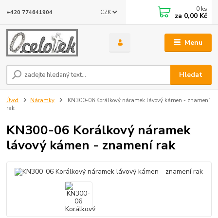
0
ks
CZK
+420 774641904
za
0,00 Kč
Menu
Hledat
Úvod
Náramky
KN300-06 Korálkový náramek lávový kámen - znamení
rak
KN300-06 Korálkový náramek
lávový kámen - znamení rak