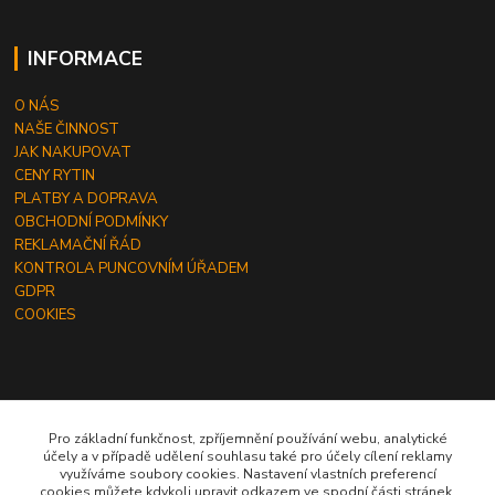
INFORMACE
O NÁS
NAŠE ČINNOST
JAK NAKUPOVAT
CENY RYTIN
PLATBY A DOPRAVA
OBCHODNÍ PODMÍNKY
REKLAMAČNÍ ŘÁD
KONTROLA PUNCOVNÍM ÚŘADEM
GDPR
COOKIES
ČLÁNKY
Pro základní funkčnost, zpříjemnění používání webu, analytické
účely a v případě udělení souhlasu také pro účely cílení reklamy
JAK OBJEDNAT RYTINU DO ŠPERKU
využíváme soubory cookies. Nastavení vlastních preferencí
JAK VYBRAT SPRÁVNOU VELIKOST PRSTENU
cookies můžete kdykoli upravit odkazem ve spodní části stránek.