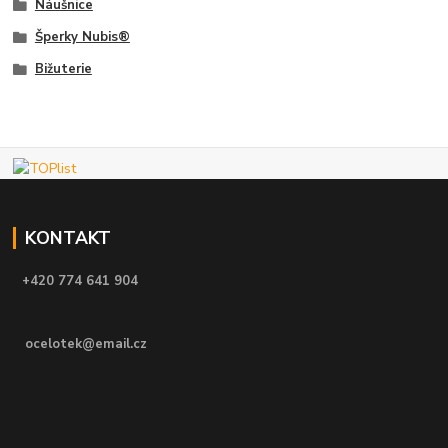
Náušnice
Šperky Nubis®
Bižuterie
KONTAKT
+420 774 641 904
ocelotek@email.cz