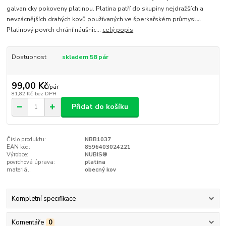
galvanicky pokoveny platinou. Platina patří do skupiny nejdražších a
nevzácnějších drahých kovů používaných ve šperkařském průmyslu.
Platinový povrch chrání náušnic...
celý popis
Dostupnost
skladem 58 pár
99,00 Kč
/
pár
81,82 Kč
bez DPH
Přidat do košíku
Číslo produktu:
NBB1037
EAN kód:
8596403024221
Výrobce:
NUBIS®
povrchová úprava:
platina
materiál:
obecný kov
Kompletní specifikace
Komentáře
0