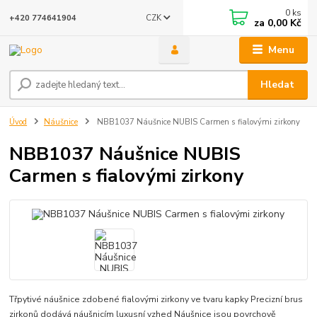
0
ks
CZK
+420 774641904
za
0,00 Kč
Menu
Hledat
Úvod
Náušnice
NBB1037 Náušnice NUBIS Carmen s fialovými zirkony
NBB1037 Náušnice NUBIS
Carmen s fialovými zirkony
Třpytivé náušnice zdobené fialovými zirkony ve tvaru kapky Precizní brus
zirkonů dodává náušnicím luxusní vzhed Náušnice jsou povrchově