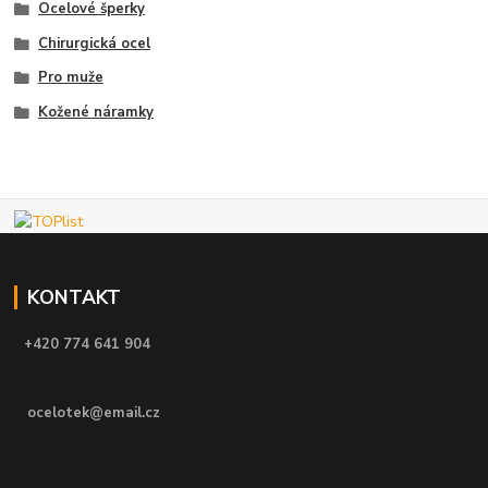
Ocelové šperky
Chirurgická ocel
Pro muže
Kožené náramky
KONTAKT
+420 774 641 904
ocelotek@email.cz