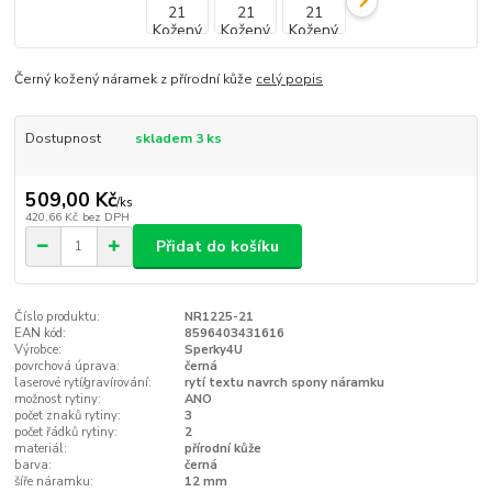
Černý kožený náramek z přírodní kůže
celý popis
Dostupnost
skladem 3 ks
509,00 Kč
/
ks
420,66 Kč
bez DPH
Přidat do košíku
Číslo produktu:
NR1225-21
EAN kód:
8596403431616
Výrobce:
Sperky4U
povrchová úprava:
černá
laserové rytí/gravírování:
rytí textu navrch spony náramku
možnost rytiny:
ANO
počet znaků rytiny:
3
počet řádků rytiny:
2
materiál:
přírodní kůže
barva:
černá
šíře náramku:
12 mm