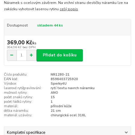
Náramek s ocelovým závěrem. Na vrchní stranu destičky náramku lze na
zakázku vyhotovit laserou rytinu
celý popis
Dostupnost
skladem 44 ks
369,00 Kč
/
ks
304,96 Kč
bez DPH
Přidat do košíku
Číslo produktu:
NR1280-21
EAN kód:
8596403725920
Výrobce:
Sperky4U
laserové rytí/gravírování:
rytí textu navrch náramku
možnost rytiny:
ANO
počet znaků rytiny:
15
počet řádků rytiny:
1
materiál:
přírodní kůže
délka náramku:
21 cm
materiál uzávěru:
chirurgická ocel 316L
Kompletní specifikace