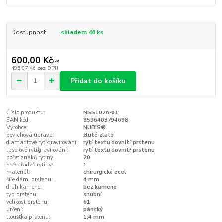
Dostupnost
skladem 46 ks
600,00 Kč
/
ks
495,87 Kč
bez DPH
Přidat do košíku
Číslo produktu:
NSS1026-61
EAN kód:
8596403794698
Výrobce:
NUBIS®
povrchová úprava:
žluté zlato
diamantové rytí/gravírování:
rytí textu dovnitř prstenu
laserové rytí/gravírování:
rytí textu dovnitř prstenu
počet znaků rytiny:
20
počet řádků rytiny:
1
materiál:
chirurgická ocel
šíře dám. prstenu:
4 mm
druh kamene:
bez kamene
typ prstenu:
snubní
velikost prstenu:
61
určení:
pánský
tloušťka prstenu:
1,4 mm