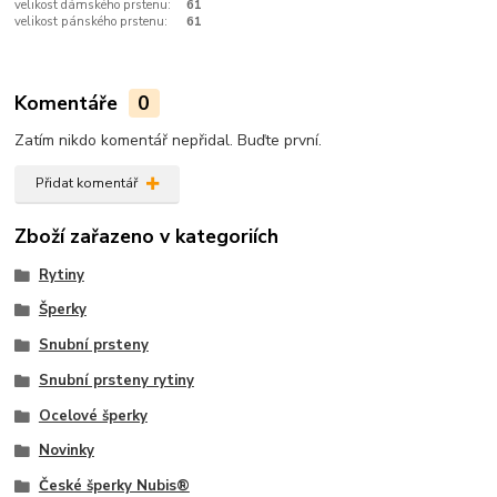
velikost dámského prstenu:
61
velikost pánského prstenu:
61
Komentáře
0
Zatím nikdo komentář nepřidal. Buďte první.
Přidat komentář
Zboží zařazeno v kategoriích
Rytiny
Šperky
Snubní prsteny
Snubní prsteny rytiny
Ocelové šperky
Novinky
České šperky Nubis®