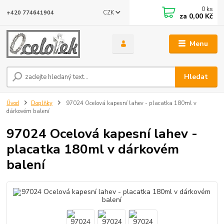
0
ks
CZK
+420 774641904
za
0,00 Kč
Menu
Hledat
Úvod
Doplňky
97024 Ocelová kapesní lahev - placatka 180ml v
dárkovém balení
97024 Ocelová kapesní lahev -
placatka 180ml v dárkovém
balení