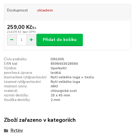
Dostupnost
skladem
259,00 Kč
/
ks
214,05 Kč
bez DPH
Přidat do košíku
Číslo produktu:
DR1005
EAN kód:
8596403026584
Výrobce:
Sperky4U
povrchová úprava:
lesklá
diamantové rytí/gravírování:
Rytí velkého loga + textu
laserové rytí/gravírování:
Rytí velkého loga
možnost rytiny:
ANO
materiál:
chirurgická ocel
rozměr destičky:
25 x 45 mm
tloušťka destičky:
2 mm
Zboží zařazeno v kategoriích
Rytiny