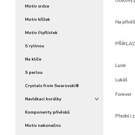
Ocelový p
Motiv srdce
Motiv křížek
Na přívěš
Motiv čtyřlístek
PŘÍKLAD
S rytinou
Na klíče
Lucie
S perlou
Lukáš
Crystals from Swarovski®
Forever
Navlékací korálky
Komponenty přívěsků
Přední i 
Motiv nekonečno