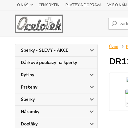
O NÁS
CENY RYTIN
PLATBY A DOPRAVA
VŠE O NÁK
Úvod
P
Šperky - SLEVY - AKCE
DR11
Dárkové poukazy na šperky
Rytiny
Prsteny
Šperky
Náramky
Doplňky