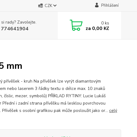
Přihlášení
CZK
 si rady? Zavolejte.
0
ks
za
0,00 Kč
 774641904
25 mm
ý přívěšek - kruh Na přívěšek lze vyrýt diamantovým
jem nebo laserem 3 řádky textu o délce max. 10 znaků
n, číslic, mezer, symbolů) PŘÍKLAD RYTINY: Lucie Lukáš
r Přední i zadní strana přívěšku má lesklou povrchovou
 Přívěšek s osobní grafikou pak může posloužit jako or...
celý