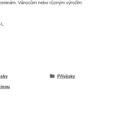
rozeninám, Vánocům nebo různým výročím.
6L
ěsky
Přívěsky
tinou