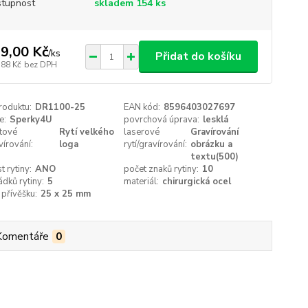
tupnost
skladem 154 ks
9,00 Kč
/
ks
Přidat do košíku
,88 Kč
bez DPH
roduktu:
DR1100-25
EAN kód:
8596403027697
e:
Sperky4U
povrchová úprava:
lesklá
tové
Rytí velkého
laserové
Gravírování
vírování:
loga
rytí/gravírování:
obrázku a
textu(500)
 rytiny:
ANO
počet znaků rytiny:
10
ádků rytiny:
5
materiál:
chirurgická ocel
přívěšku:
25 x 25 mm
Komentáře
0