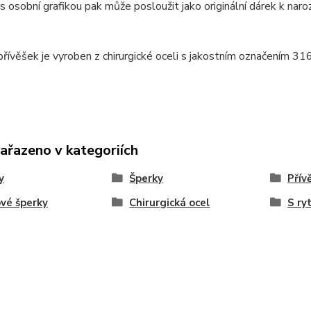
s osobní grafikou pak může posloužit jako originální dárek k na
řívěšek je vyroben z chirurgické oceli s jakostním označením 31
zařazeno v kategoriích
y
Šperky
Přív
vé šperky
Chirurgická ocel
S ry