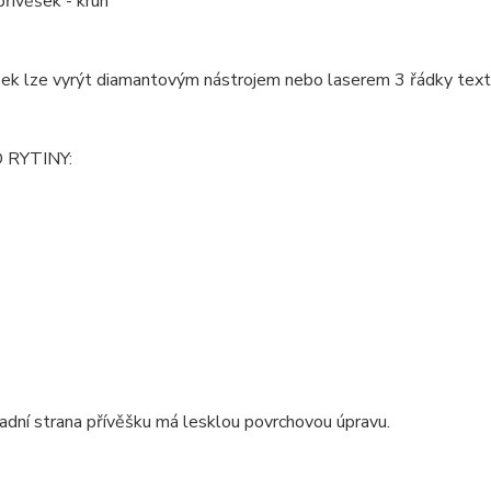
řívěšek - kruh
ek lze vyrýt diamantovým nástrojem nebo laserem 3 řádky textu
 RYTINY:
zadní strana přívěšku má lesklou povrchovou úpravu.