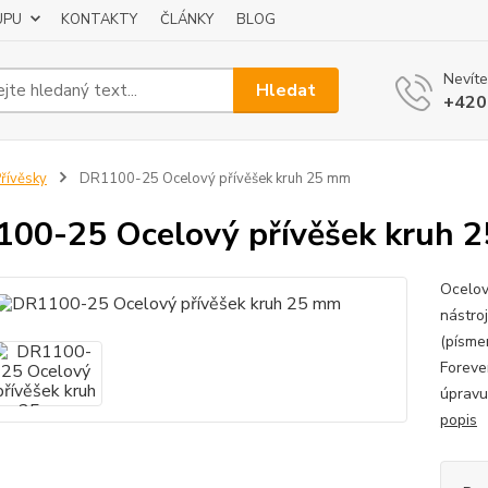
UPU
KONTAKTY
ČLÁNKY
BLOG
Nevíte
Hledat
+420
řívěsky
DR1100-25 Ocelový přívěšek kruh 25 mm
00-25 Ocelový přívěšek kruh 
Ocelov
nástro
(písme
Foreve
úpravu.
popis