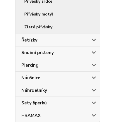
Přívěsky srdce
Přívěsky motýl
Zlaté přívěsky
Řetízky
Snubní prsteny
Piercing
Náušnice
Náhrdelníky
Sety šperků
HRAMAX