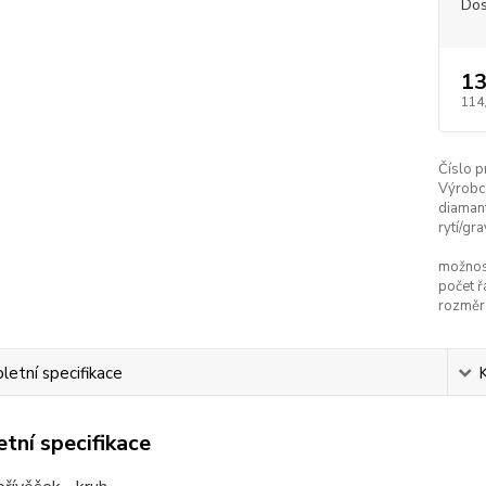
Dos
13
114
Číslo p
Výrobc
diaman
rytí/gra
možnost
počet ř
rozměr 
etní specifikace
tní specifikace