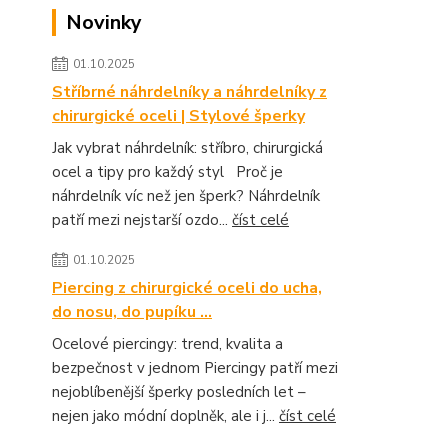
Novinky
01.10.2025
Stříbrné náhrdelníky a náhrdelníky z
chirurgické oceli | Stylové šperky
Jak vybrat náhrdelník: stříbro, chirurgická
ocel a tipy pro každý styl Proč je
náhrdelník víc než jen šperk? Náhrdelník
patří mezi nejstarší ozdo...
číst celé
01.10.2025
Piercing z chirurgické oceli do ucha,
do nosu, do pupíku ...
Ocelové piercingy: trend, kvalita a
bezpečnost v jednom Piercingy patří mezi
nejoblíbenější šperky posledních let –
nejen jako módní doplněk, ale i j...
číst celé