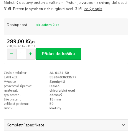
Mohutný ocelový prsten s květinami Prsten je vyroben z chirurgické oceli
316L Prsten je vyroben z chirurgické oceli 316L
celý popis
Dostupnost
skladem 2 ks
289,00 Kč
/
ks
238,84 Kč
bez DPH
Přidat do košíku
Číslo produktu:
AL-0121-50
EAN kód:
8596403633577
Výrobce:
Sperky4U
povrchová úprava:
lesklá
materiál:
chirurgická ocel
typ prstenu:
dámský
šíře prstenu:
15 mm
velikost prstenu:
50
motiv:
květiny
Kompletní specifikace