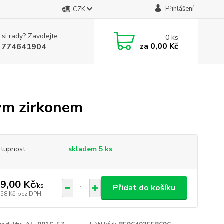
Přihlášení
CZK
 si rady? Zavolejte.
0
ks
za
0,00 Kč
 774641904
ým zirkonem
tupnost
skladem 5 ks
9,00 Kč
/
ks
Přidat do košíku
,58 Kč
bez DPH