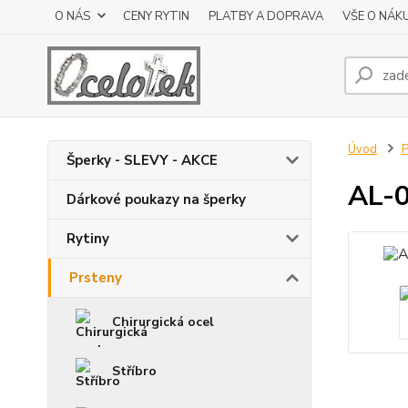
O NÁS
CENY RYTIN
PLATBY A DOPRAVA
VŠE O NÁK
Úvod
P
Šperky - SLEVY - AKCE
AL-0
Dárkové poukazy na šperky
Rytiny
Prsteny
Chirurgická ocel
Stříbro