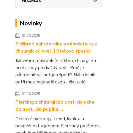
HRAMAX
Novinky
01.10.2025
Stříbrné náhrdelníky a náhrdelníky z
chirurgické oceli | Stylové šperky
Jak vybrat náhrdelník: stříbro, chirurgická
ocel a tipy pro každý styl Proč je
náhrdelník víc než jen šperk? Náhrdelník
patří mezi nejstarší ozdo...
číst celé
01.10.2025
Piercing z chirurgické oceli do ucha,
do nosu, do pupíku ...
Ocelové piercingy: trend, kvalita a
bezpečnost v jednom Piercingy patří mezi