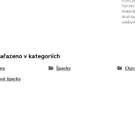
Číslo p
Výrobc
materiá
druh k
velikos
zařazeno v kategoriích
eny
Šperky
Chir
vé šperky