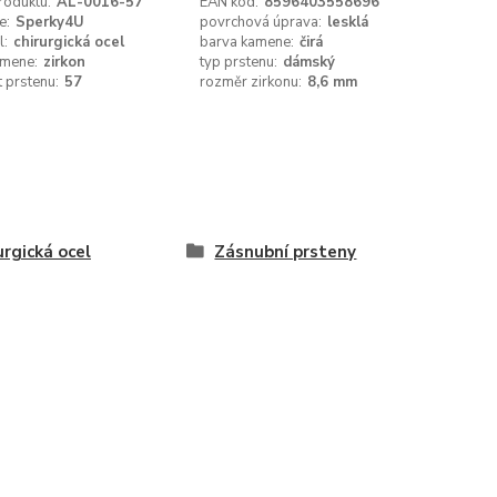
roduktu:
AL-0016-57
EAN kód:
8596403558696
e:
Sperky4U
povrchová úprava:
lesklá
l:
chirurgická ocel
barva kamene:
čirá
amene:
zirkon
typ prstenu:
dámský
t prstenu:
57
rozměr zirkonu:
8,6 mm
urgická ocel
Zásnubní prsteny