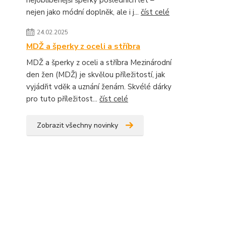
nejoblíbenější šperky posledních let –
nejen jako módní doplněk, ale i j...
číst celé
24.02.2025
MDŽ a šperky z oceli a stříbra
MDŽ a šperky z oceli a stříbra Mezinárodní
den žen (MDŽ) je skvělou příležitostí, jak
vyjádřit vděk a uznání ženám. Skvélé dárky
pro tuto příležitost...
číst celé
Zobrazit všechny novinky