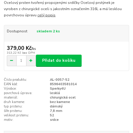
Ocelový prsten tvořený propojenými srdíčky Ocelový prstýnek je
vyroben z chirurgické oceli s jakostním označením 316L a má lesklou
povrchovou úpravu
celý popis
Dostupnost
skladem 2 ks
379,00 Kč
/
ks
313,22 Kč
bez DPH
Přidat do košíku
Číslo produktu:
AL-0057-52
EAN kód:
8596403581014
Výrobce:
Sperky4U
povrchová úprava:
lesklá
materiál:
chirurgická ocel
druh kamene:
bez kamene
typ prstenu:
dámský
šíře prstenu:
7,8 mm
velikost prstenu:
52
motiv:
srdce