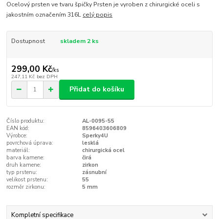
Ocelový prsten ve tvaru špičky Prsten je vyroben z chirurgické oceli s
jakostním označením 316L
celý popis
Dostupnost
skladem 2 ks
299,00 Kč
/
ks
247,11 Kč
bez DPH
Přidat do košíku
Číslo produktu:
AL-0095-55
EAN kód:
8596403606809
Výrobce:
Sperky4U
povrchová úprava:
lesklá
materiál:
chirurgická ocel
barva kamene:
čirá
druh kamene:
zirkon
typ prstenu:
zásnubní
velikost prstenu:
55
rozměr zirkonu:
5 mm
Kompletní specifikace