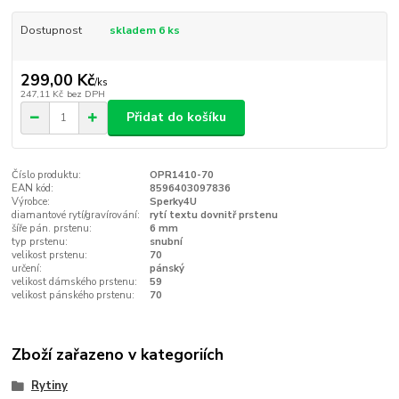
Dostupnost
skladem 6 ks
299,00 Kč
/
ks
247,11 Kč
bez DPH
Přidat do košíku
Číslo produktu:
OPR1410-70
EAN kód:
8596403097836
Výrobce:
Sperky4U
diamantové rytí/gravírování:
rytí textu dovnitř prstenu
šíře pán. prstenu:
6 mm
typ prstenu:
snubní
velikost prstenu:
70
určení:
pánský
velikost dámského prstenu:
59
velikost pánského prstenu:
70
Zboží zařazeno v kategoriích
Rytiny