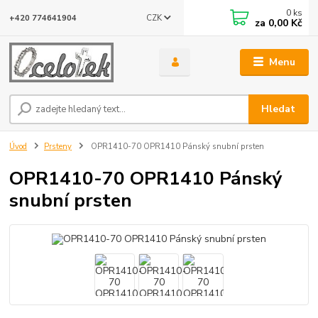
0
ks
CZK
+420 774641904
za
0,00 Kč
Menu
Hledat
Úvod
Prsteny
OPR1410-70 OPR1410 Pánský snubní prsten
OPR1410-70 OPR1410 Pánský
snubní prsten