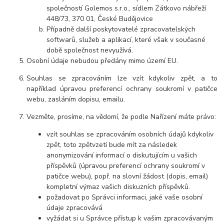
společností Golemos s.r.o., sídlem Zátkovo nábřeží
448/73, 370 01, České Budějovice
Případně další poskytovatelé zpracovatelských
softwarů, služeb a aplikací, které však v současné
době společnost nevyužívá.
Osobní údaje nebudou předány mimo území EU.
Souhlas se zpracováním lze vzít kdykoliv zpět, a to
například úpravou preferencí ochrany soukromí v patičce
webu, zasláním dopisu, emailu.
Vezměte, prosíme, na vědomí, že podle Nařízení máte právo:
vzít souhlas se zpracováním osobních údajů kdykoliv
zpět, toto zpětvzetí bude mít za následek
anonymizování informací o diskutujícím u vašich
příspěvků (úpravou preferencí ochrany soukromí v
patičce webu), popř. na slovní žádost (dopis, email)
kompletní výmaz vašich diskuzních příspěvků.
požadovat po Správci informaci, jaké vaše osobní
údaje zpracovává
vyžádat si u Správce přístup k vašim zpracovávaným