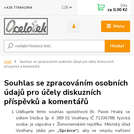
0
ks
CZK
+420 774641904
za
0,00 Kč
Menu
Hledat
Úvod
Souhlas se zpracováním osobních údajů pro účely diskuzních
příspěvků a komentářů
Souhlas se zpracováním osobních
údajů pro účely diskuzních
příspěvků a komentářů
Udělujete tímto souhlas společnosti Bc. Pavel Hrubý, se
sídlem Stožice čp. 4, 389 01 Vodňany, IČ 71336788, fyzická
osoba je zapsána v Živnostenském rejstříku Městský úřad
Vodňany, (dále jen
„Správce“
), aby ve smyslu nařízení