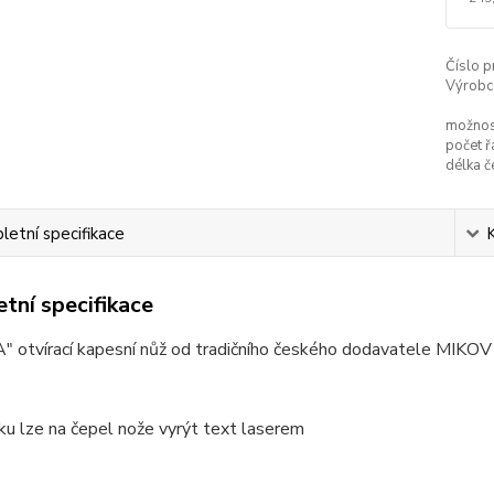
Číslo p
Výrobc
možnost
počet ř
délka č
etní specifikace
tní specifikace
 otvírací kapesní nůž od tradičního českého dodavatele MIKOV
u lze na čepel nože vyrýt text laserem