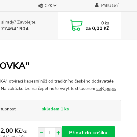
Přihlášení
CZK
 si rady? Zavolejte.
0
ks
za
0,00 Kč
 774641904
STOVKA"
A" otvírací kapesní nůž od tradičního českého dodavatele
Na zakázku lze na čepel nože vyrýt text laserem
celý popis
tupnost
skladem 1 ks
2,00 Kč
/
ks
Přidat do košíku
,59 Kč
bez DPH