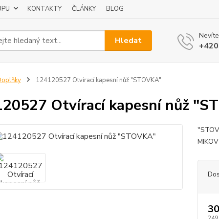
UPU
KONTAKTY
ČLÁNKY
BLOG
Nevíte
Hledat
+420
Doplňky
124120527 Otvírací kapesní nůž "STOVKA"
20527 Otvírací kapesní nůž "
"STOVK
MIKOV 
Dos
30
249