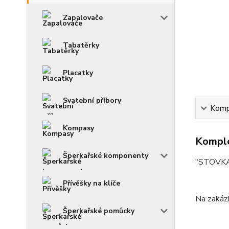
Zapalovače
Tabatěrky
Placatky
Svatební příbory
Kompl
Kompasy
Komple
Šperkařské komponenty
"STOVKA"
Přívěšky na klíče
Na zakázk
Šperkařské pomůcky