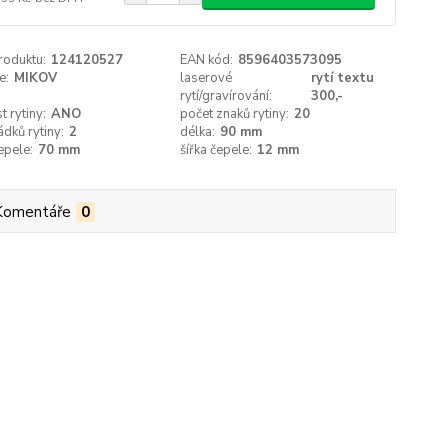
roduktu:
124120527
EAN kód:
8596403573095
e:
MIKOV
laserové
rytí textu
rytí/gravírování:
300,-
 rytiny:
ANO
počet znaků rytiny:
20
ádků rytiny:
2
délka:
90 mm
epele:
70 mm
šířka čepele:
12 mm
Komentáře
0