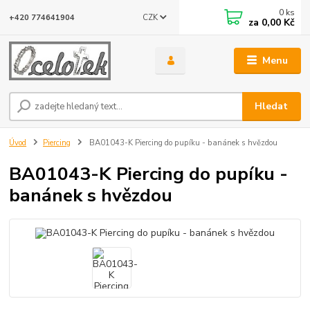
0
ks
CZK
+420 774641904
za
0,00 Kč
Menu
Hledat
Úvod
Piercing
BA01043-K Piercing do pupíku - banánek s hvězdou
BA01043-K Piercing do pupíku -
banánek s hvězdou