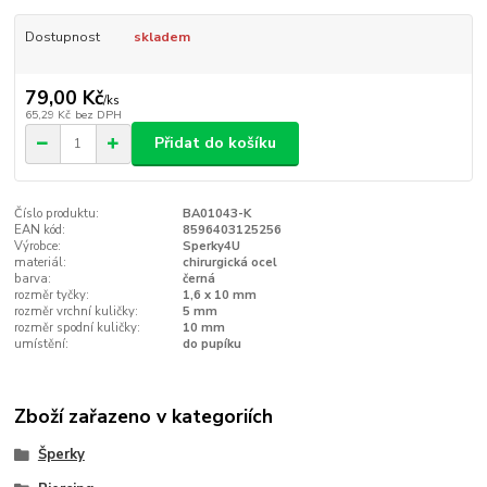
Dostupnost
skladem
79,00 Kč
/
ks
65,29 Kč
bez DPH
Přidat do košíku
Číslo produktu:
BA01043-K
EAN kód:
8596403125256
Výrobce:
Sperky4U
materiál:
chirurgická ocel
barva:
černá
rozměr tyčky:
1,6 x 10 mm
rozměr vrchní kuličky:
5 mm
rozměr spodní kuličky:
10 mm
umístění:
do pupíku
Zboží zařazeno v kategoriích
Šperky