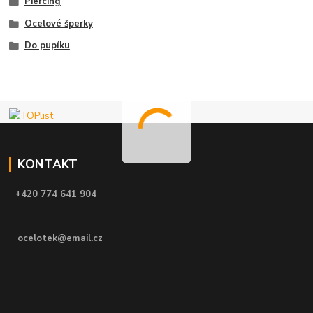
Piercing
Ocelové šperky
Do pupíku
KONTAKT
+420 774 641 904
ocelotek@email.cz