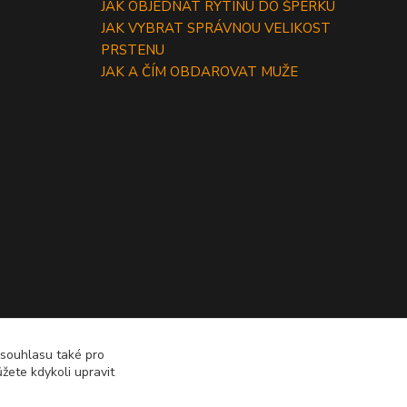
JAK OBJEDNAT RYTINU DO ŠPERKU
JAK VYBRAT SPRÁVNOU VELIKOST
PRSTENU
JAK A ČÍM OBDAROVAT MUŽE
 souhlasu také pro
žete kdykoli upravit