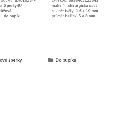
roduktu:
BA01018-P
EAN kód:
8596403123542
e:
Sperky4U
materiál:
chirurgická ocel
růžová
rozměr tyčky:
1,6 x 10 mm
í:
do pupíku
průměr kuliček:
5 a 8 mm
ové šperky
Do pupíku