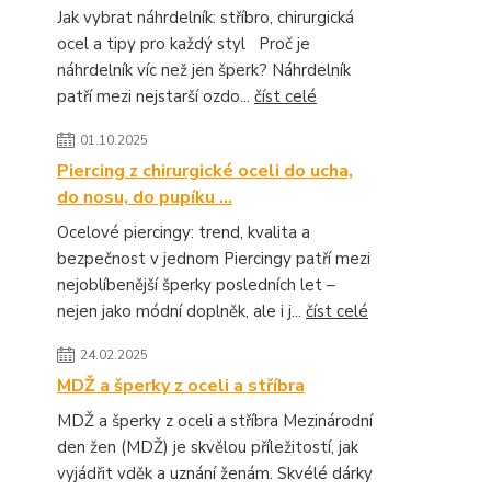
Jak vybrat náhrdelník: stříbro, chirurgická
ocel a tipy pro každý styl Proč je
náhrdelník víc než jen šperk? Náhrdelník
patří mezi nejstarší ozdo...
číst celé
01.10.2025
Piercing z chirurgické oceli do ucha,
do nosu, do pupíku ...
Ocelové piercingy: trend, kvalita a
bezpečnost v jednom Piercingy patří mezi
nejoblíbenější šperky posledních let –
nejen jako módní doplněk, ale i j...
číst celé
24.02.2025
MDŽ a šperky z oceli a stříbra
MDŽ a šperky z oceli a stříbra Mezinárodní
den žen (MDŽ) je skvělou příležitostí, jak
vyjádřit vděk a uznání ženám. Skvélé dárky