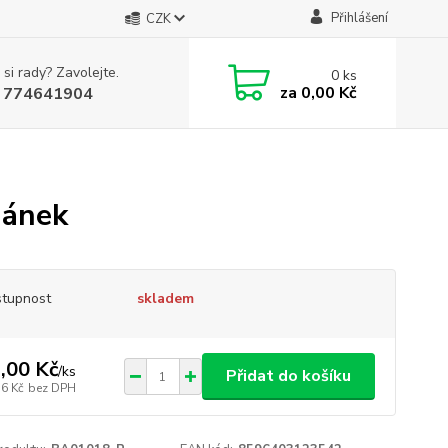
Přihlášení
CZK
 si rady? Zavolejte.
0
ks
za
0,00 Kč
 774641904
nánek
tupnost
skladem
,00 Kč
/
ks
Přidat do košíku
76 Kč
bez DPH