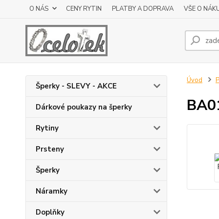
O NÁS
CENY RYTIN
PLATBY A DOPRAVA
VŠE O NÁK
Úvod
P
Šperky - SLEVY - AKCE
BA01
Dárkové poukazy na šperky
Rytiny
Prsteny
Šperky
Náramky
Doplňky