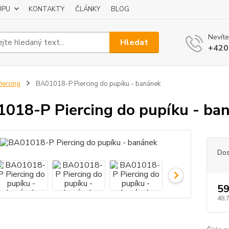
UPU
KONTAKTY
ČLÁNKY
BLOG
Nevíte
Hledat
+420
iercing
BA01018-P Piercing do pupíku - banánek
018-P Piercing do pupíku - ba
Dos
59
48,