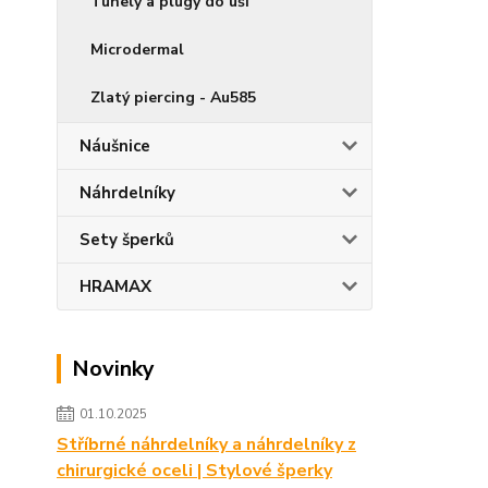
Tunely a plugy do uší
Microdermal
Zlatý piercing - Au585
Náušnice
Náhrdelníky
Sety šperků
HRAMAX
Novinky
01.10.2025
Stříbrné náhrdelníky a náhrdelníky z
chirurgické oceli | Stylové šperky