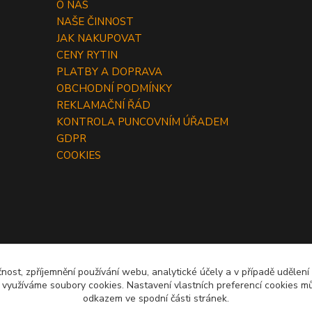
O NÁS
NAŠE ČINNOST
JAK NAKUPOVAT
CENY RYTIN
PLATBY A DOPRAVA
OBCHODNÍ PODMÍNKY
REKLAMAČNÍ ŘÁD
KONTROLA PUNCOVNÍM ÚŘADEM
GDPR
COOKIES
čnost, zpříjemnění používání webu, analytické účely a v případě udělení
y využíváme soubory cookies. Nastavení vlastních preferencí cookies mů
odkazem ve spodní části stránek.