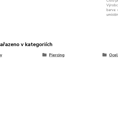
Číslo p
Výrobc
barva:
umístěn
zařazeno v kategoriích
y
Piercing
Ocel