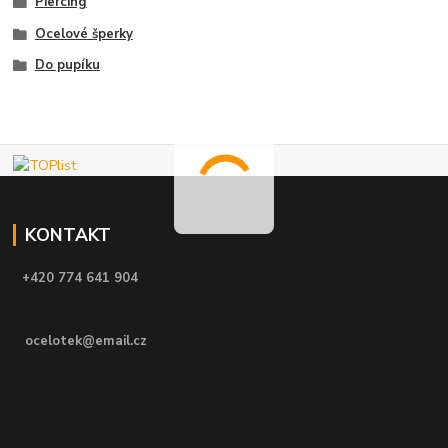
Piercing
Ocelové šperky
Do pupíku
KONTAKT
+420 774 641 904
ocelotek@email.cz