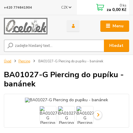
0
ks
CZK
+420 774641904
za
0,00 Kč
Menu
Hledat
Úvod
Piercing
BA01027-G Piercing do pupíku - banánek
BA01027-G Piercing do pupíku -
banánek