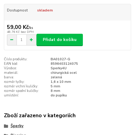
Dostupnost
skladem
59,00 Kč
/
ks
48,76 Kč
bez DPH
Přidat do košíku
Číslo produktu:
BA01027-G
EAN kód:
8596403124075
Výrobce:
Sperky4U
materiál:
chirurgická ocel
barva:
zelená
rozměr tyčky:
1,6 x 10 mm
rozměr vrchní kuličky:
5 mm
rozměr spodní kuličky:
8 mm
umístění:
do pupíku
Zboží zařazeno v kategoriích
Šperky