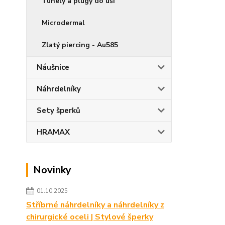
Tunely a plugy do uší
Microdermal
Zlatý piercing - Au585
Náušnice
Náhrdelníky
Sety šperků
HRAMAX
Novinky
01.10.2025
Stříbrné náhrdelníky a náhrdelníky z
chirurgické oceli | Stylové šperky