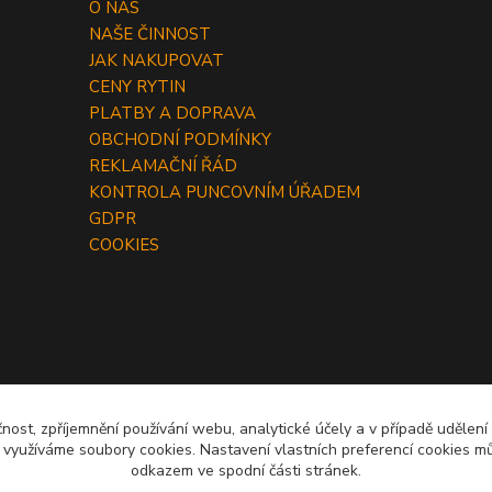
O NÁS
NAŠE ČINNOST
JAK NAKUPOVAT
CENY RYTIN
PLATBY A DOPRAVA
OBCHODNÍ PODMÍNKY
REKLAMAČNÍ ŘÁD
KONTROLA PUNCOVNÍM ÚŘADEM
GDPR
COOKIES
čnost, zpříjemnění používání webu, analytické účely a v případě udělení
y využíváme soubory cookies. Nastavení vlastních preferencí cookies mů
odkazem ve spodní části stránek.