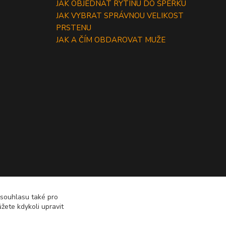
JAK OBJEDNAT RYTINU DO ŠPERKU
JAK VYBRAT SPRÁVNOU VELIKOST
PRSTENU
JAK A ČÍM OBDAROVAT MUŽE
 souhlasu také pro
žete kdykoli upravit