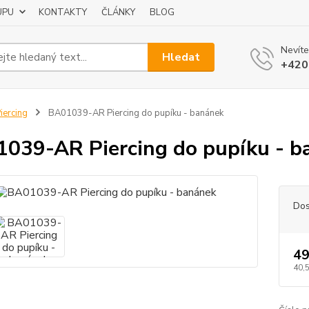
UPU
KONTAKTY
ČLÁNKY
BLOG
Nevíte
Hledat
+420
iercing
BA01039-AR Piercing do pupíku - banánek
039-AR Piercing do pupíku - b
Dos
49
40,