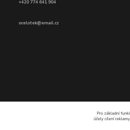
+420 774 641 904
ocelotek@email.cz
Pro základní funk
účely cílení reklam