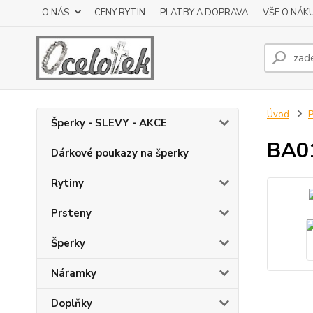
O NÁS
CENY RYTIN
PLATBY A DOPRAVA
VŠE O NÁK
Úvod
P
Šperky - SLEVY - AKCE
BA01
Dárkové poukazy na šperky
Rytiny
Prsteny
Šperky
Náramky
Doplňky