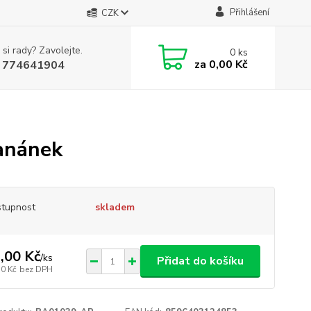
Přihlášení
CZK
 si rady? Zavolejte.
0
ks
za
0,00 Kč
 774641904
anánek
tupnost
skladem
,00 Kč
/
ks
Přidat do košíku
50 Kč
bez DPH