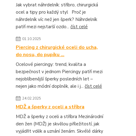
Jak vybrat náhrdelník: stříbro, chirurgická
ocel a tipy pro každý styl Proč je
náhrdelník víc než jen šperk? Náhrdelník
patří mezi nejstarší ozdo...
číst celé
01.10.2025
Piercing z chirurgické oceli do ucha,
do nosu, do pupíku ...
Ocelové piercingy: trend, kvalita a
bezpečnost v jednom Piercingy patří mezi
nejoblíbenější šperky posledních let –
nejen jako módní doplněk, ale i j...
číst celé
24.02.2025
MDŽ a šperky z oceli a stříbra
MDŽ a šperky z oceli a stříbra Mezinárodní
den žen (MDŽ) je skvělou příležitostí, jak
vyjádřit vděk a uznání ženám. Skvélé dárky