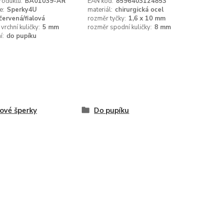
roduktu:
BA01039-AR
EAN kód:
8596403124853
e:
Sperky4U
materiál:
chirurgická ocel
červená/fialová
rozměr tyčky:
1,6 x 10 mm
vrchní kuličky:
5 mm
rozměr spodní kuličky:
8 mm
í:
do pupíku
ové šperky
Do pupíku