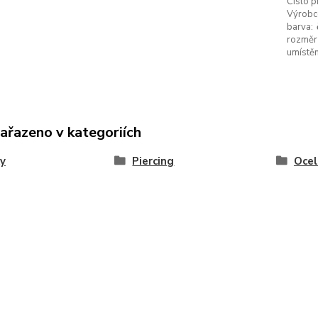
Číslo p
Výrobc
barva:
rozměr 
umístěn
zařazeno v kategoriích
y
Piercing
Ocel