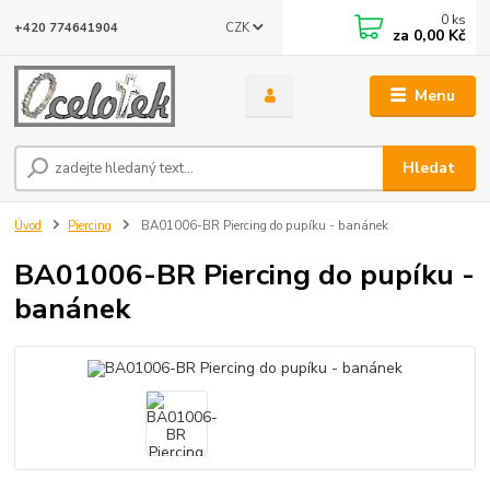
0
ks
CZK
+420 774641904
za
0,00 Kč
Menu
Hledat
Úvod
Piercing
BA01006-BR Piercing do pupíku - banánek
BA01006-BR Piercing do pupíku -
banánek