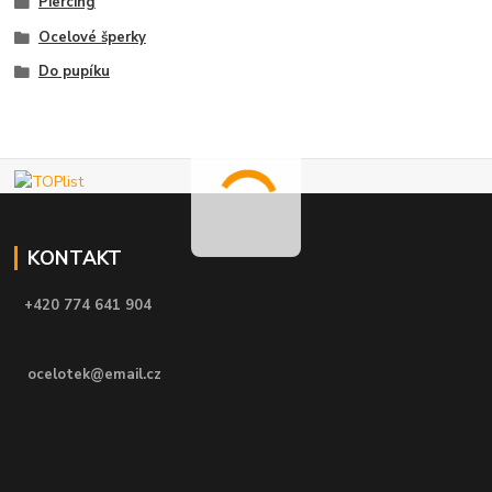
Piercing
Ocelové šperky
Do pupíku
KONTAKT
+420 774 641 904
ocelotek@email.cz