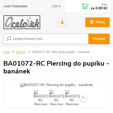
0
ks
CZK
+420 774641904
za
0,00 Kč
Menu
Hledat
Úvod
Piercing
BA01072-RC Piercing do pupíku - banánek
BA01072-RC Piercing do pupíku -
banánek