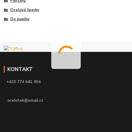
Piercing
Ocelové šperky
Do pupíku
KONTAKT
+420 774 641 904
ocelotek@email.cz