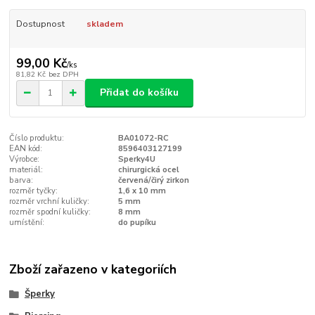
Dostupnost
skladem
99,00 Kč
/
ks
81,82 Kč
bez DPH
Přidat do košíku
Číslo produktu:
BA01072-RC
EAN kód:
8596403127199
Výrobce:
Sperky4U
materiál:
chirurgická ocel
barva:
červená/čirý zirkon
rozměr tyčky:
1,6 x 10 mm
rozměr vrchní kuličky:
5 mm
rozměr spodní kuličky:
8 mm
umístění:
do pupíku
Zboží zařazeno v kategoriích
Šperky