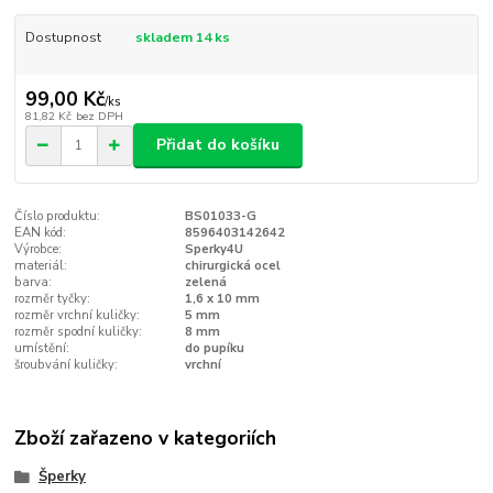
Dostupnost
skladem 14 ks
99,00 Kč
/
ks
81,82 Kč
bez DPH
Přidat do košíku
Číslo produktu:
BS01033-G
EAN kód:
8596403142642
Výrobce:
Sperky4U
materiál:
chirurgická ocel
barva:
zelená
rozměr tyčky:
1,6 x 10 mm
rozměr vrchní kuličky:
5 mm
rozměr spodní kuličky:
8 mm
umístění:
do pupíku
šroubvání kuličky:
vrchní
Zboží zařazeno v kategoriích
Šperky