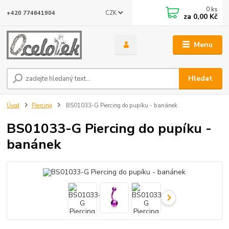
0
ks
CZK
+420 774641904
za
0,00 Kč
Menu
Hledat
Úvod
Piercing
BS01033-G Piercing do pupíku - banánek
BS01033-G Piercing do pupíku -
banánek