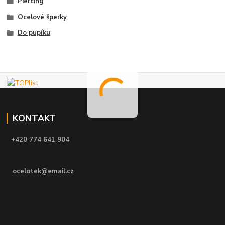
Piercing
Ocelové šperky
Do pupíku
KONTAKT
+420 774 641 904
ocelotek@email.cz