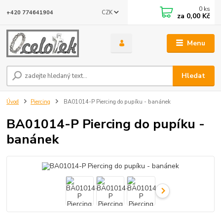
0
ks
CZK
+420 774641904
za
0,00 Kč
Menu
Hledat
Úvod
Piercing
BA01014-P Piercing do pupíku - banánek
BA01014-P Piercing do pupíku -
banánek