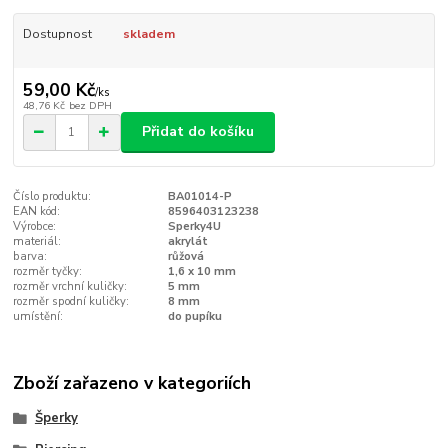
Dostupnost
skladem
59,00 Kč
/
ks
48,76 Kč
bez DPH
Přidat do košíku
Číslo produktu:
BA01014-P
EAN kód:
8596403123238
Výrobce:
Sperky4U
materiál:
akrylát
barva:
růžová
rozměr tyčky:
1,6 x 10 mm
rozměr vrchní kuličky:
5 mm
rozměr spodní kuličky:
8 mm
umístění:
do pupíku
Zboží zařazeno v kategoriích
Šperky