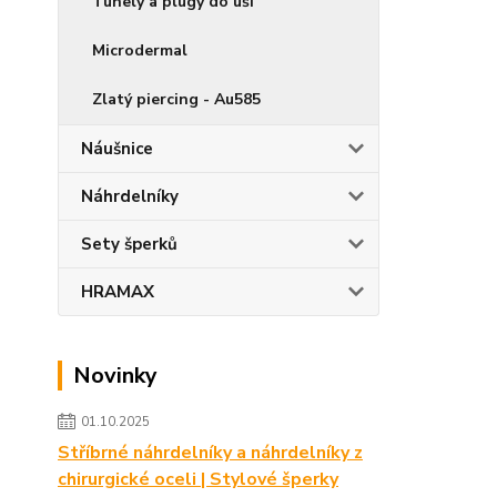
Tunely a plugy do uší
Microdermal
Zlatý piercing - Au585
Náušnice
Náhrdelníky
Sety šperků
HRAMAX
Novinky
01.10.2025
Stříbrné náhrdelníky a náhrdelníky z
chirurgické oceli | Stylové šperky