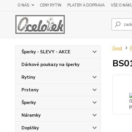
O NÁS
CENY RYTIN
PLATBY A DOPRAVA
VŠE O NÁK
Úvod
P
Šperky - SLEVY - AKCE
BS01
Dárkové poukazy na šperky
Rytiny
Prsteny
Šperky
Náramky
Doplňky