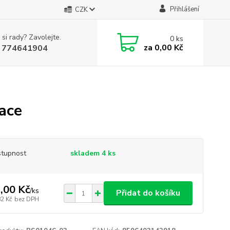
Přihlášení
CZK
 si rady? Zavolejte.
0
ks
za
0,00 Kč
 774641904
ace
tupnost
skladem 4 ks
,00 Kč
/
ks
Přidat do košíku
82 Kč
bez DPH