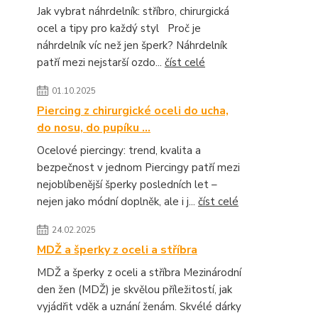
Jak vybrat náhrdelník: stříbro, chirurgická
ocel a tipy pro každý styl Proč je
náhrdelník víc než jen šperk? Náhrdelník
patří mezi nejstarší ozdo...
číst celé
01.10.2025
Piercing z chirurgické oceli do ucha,
do nosu, do pupíku ...
Ocelové piercingy: trend, kvalita a
bezpečnost v jednom Piercingy patří mezi
nejoblíbenější šperky posledních let –
nejen jako módní doplněk, ale i j...
číst celé
24.02.2025
MDŽ a šperky z oceli a stříbra
MDŽ a šperky z oceli a stříbra Mezinárodní
den žen (MDŽ) je skvělou příležitostí, jak
vyjádřit vděk a uznání ženám. Skvélé dárky