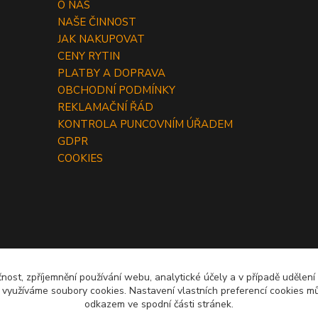
O NÁS
NAŠE ČINNOST
JAK NAKUPOVAT
CENY RYTIN
PLATBY A DOPRAVA
OBCHODNÍ PODMÍNKY
REKLAMAČNÍ ŘÁD
KONTROLA PUNCOVNÍM ÚŘADEM
GDPR
COOKIES
čnost, zpříjemnění používání webu, analytické účely a v případě udělení
y využíváme soubory cookies. Nastavení vlastních preferencí cookies mů
odkazem ve spodní části stránek.