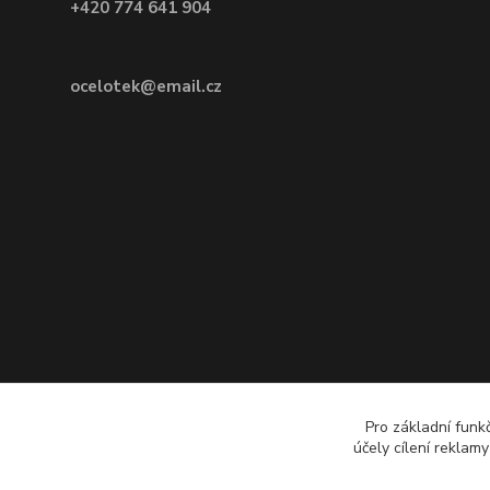
+420 774 641 904
ocelotek@email.cz
Pro základní funk
účely cílení reklam