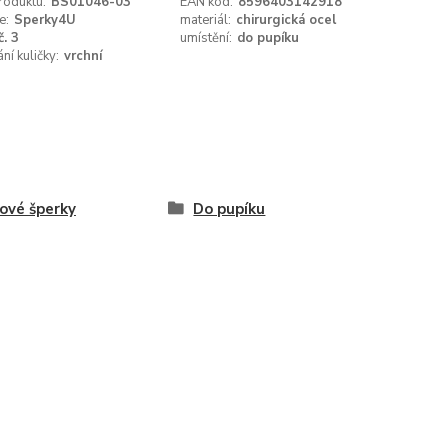
roduktu:
BS01046-03
EAN kód:
8596403142918
e:
Sperky4U
materiál:
chirurgická ocel
č. 3
umístění:
do pupíku
ní kuličky:
vrchní
ové šperky
Do pupíku