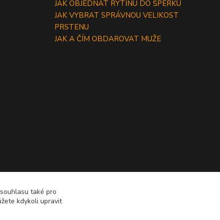
JAK OBJEDNAT RYTINU DO ŠPERKU
JAK VYBRAT SPRÁVNOU VELIKOST
PRSTENU
JAK A ČÍM OBDAROVAT MUŽE
 souhlasu také pro
žete kdykoli upravit