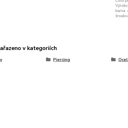
Číslo p
Výrobc
barva:
šroubvá
zařazeno v kategoriích
y
Piercing
Ocel