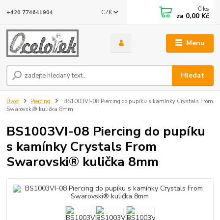
0
ks
CZK
+420 774641904
za
0,00 Kč
Menu
Hledat
Úvod
Piercing
BS1003VI-08 Piercing do pupíku s kamínky Crystals From
Swarovski® kulička 8mm
BS1003VI-08 Piercing do pupíku
s kamínky Crystals From
Swarovski® kulička 8mm