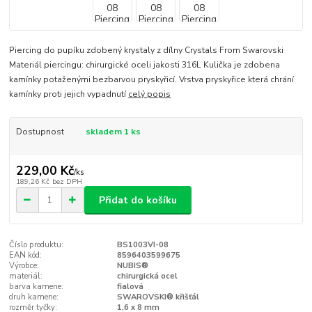
Piercing do pupíku zdobený krystaly z dílny Crystals From Swarovski
Materiál piercingu: chirurgické oceli jakosti 316L Kulička je zdobena
kamínky potaženými bezbarvou pryskyřicí. Vrstva pryskyřice která chrání
kamínky proti jejich vypadnutí
celý popis
Dostupnost
skladem 1 ks
229,00 Kč
/
ks
189,26 Kč
bez DPH
Přidat do košíku
Číslo produktu:
BS1003VI-08
EAN kód:
8596403599675
Výrobce:
NUBIS®
materiál:
chirurgická ocel
barva kamene:
fialová
druh kamene:
SWAROVSKI® křišťál
rozměr tyčky:
1,6 x 8 mm