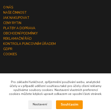
O NÁS
NAŠE ČINNOST
JAK NAKUPOVAT
CENY RYTIN
PLATBY A DOPRAVA
OBCHODNÍ PODMÍNKY
REKLAMAČNÍ ŘÁD
KONTROLA PUNCOVNÍM ÚŘADEM
GDPR
COOKIES
ČLÁNKY
Pro základní funkčnost, zpříjemnění používání webu, analytické
účely a v případě udělení souhlasu také pro účely cílení reklamy
JAK OBJEDNAT RYTINU DO ŠPERKU
využíváme soubory cookies. Nastavení vlastních preferencí
JAK VYBRAT SPRÁVNOU VELIKOST PRSTENU
cookies můžete kdykoli upravit odkazem ve spodní části stránek.
JAK A ČÍM OBDAROVAT MUŽE
Souhlasím
Nastavení