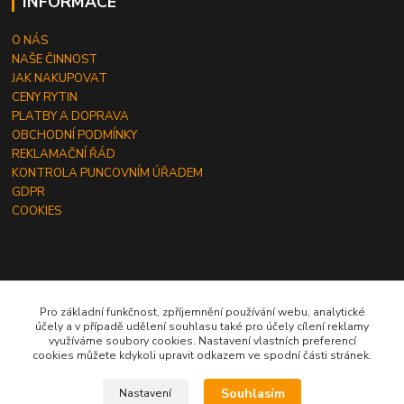
INFORMACE
O NÁS
NAŠE ČINNOST
JAK NAKUPOVAT
CENY RYTIN
PLATBY A DOPRAVA
OBCHODNÍ PODMÍNKY
REKLAMAČNÍ ŘÁD
KONTROLA PUNCOVNÍM ÚŘADEM
GDPR
COOKIES
ČLÁNKY
Pro základní funkčnost, zpříjemnění používání webu, analytické
účely a v případě udělení souhlasu také pro účely cílení reklamy
JAK OBJEDNAT RYTINU DO ŠPERKU
využíváme soubory cookies. Nastavení vlastních preferencí
JAK VYBRAT SPRÁVNOU VELIKOST PRSTENU
cookies můžete kdykoli upravit odkazem ve spodní části stránek.
JAK A ČÍM OBDAROVAT MUŽE
Souhlasím
Nastavení