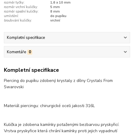
rozměr tyčky:
1,6 x 10 mm
rozměr vrchní kuličky:
5 mm
rozměr spodní kuličky:
8 mm
umístění:
do pupíku
šroubvání kuličky:
vrchní
Kompletní specifikace
Komentáře
0
Kompletní specifikace
Piercing do pupíku zdobený krystaly z dílny Crystals From
Swarovski
Materiál piercingu: chirurgické oceli jakosti 316L
Kulička je zdobena kamínky potaženými bezbarvou pryskyřicí.
Vrstva pryskyřice která chrání kamínky proti jejich vypadnutí