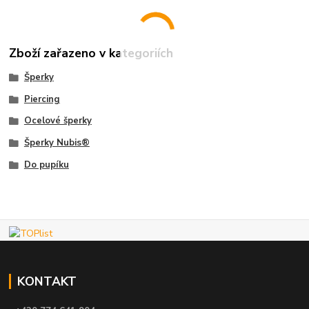
Zboží zařazeno v kategoriích
Šperky
Piercing
Ocelové šperky
Šperky Nubis®
Do pupíku
KONTAKT