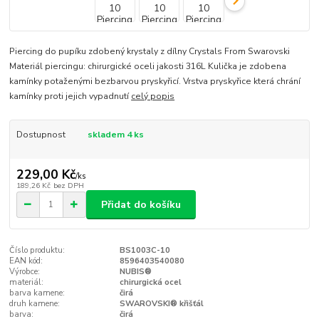
Piercing do pupíku zdobený krystaly z dílny Crystals From Swarovski
Materiál piercingu: chirurgické oceli jakosti 316L Kulička je zdobena
kamínky potaženými bezbarvou pryskyřicí. Vrstva pryskyřice která chrání
kamínky proti jejich vypadnutí
celý popis
Dostupnost
skladem 4 ks
229,00 Kč
/
ks
189,26 Kč
bez DPH
Přidat do košíku
Číslo produktu:
BS1003C-10
EAN kód:
8596403540080
Výrobce:
NUBIS®
materiál:
chirurgická ocel
barva kamene:
čirá
druh kamene:
SWAROVSKI® křišťál
barva:
čirá