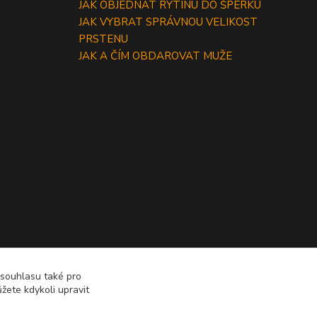
JAK OBJEDNAT RYTINU DO ŠPERKU
JAK VYBRAT SPRÁVNOU VELIKOST
PRSTENU
JAK A ČÍM OBDAROVAT MUŽE
 souhlasu také pro
žete kdykoli upravit