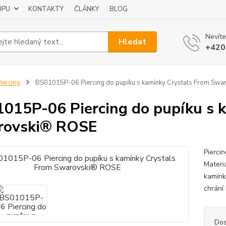
UPU
KONTAKTY
ČLÁNKY
BLOG
Nevíte
Hledat
+420
iercing
BS01015P-06 Piercing do pupíku s kamínky Crystals From Sw
015P-06 Piercing do pupíku s 
rovski® ROSE
Pierci
Materiá
kamínk
chrání
Dos