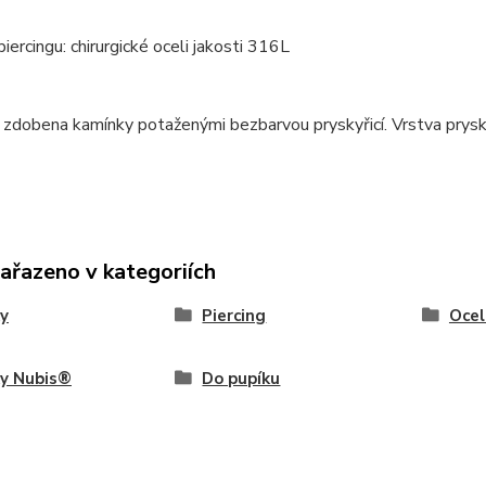
piercingu: chirurgické oceli jakosti 316L
e zdobena kamínky potaženými bezbarvou pryskyřicí. Vrstva pryskyř
zařazeno v kategoriích
y
Piercing
Ocel
ky Nubis®
Do pupíku