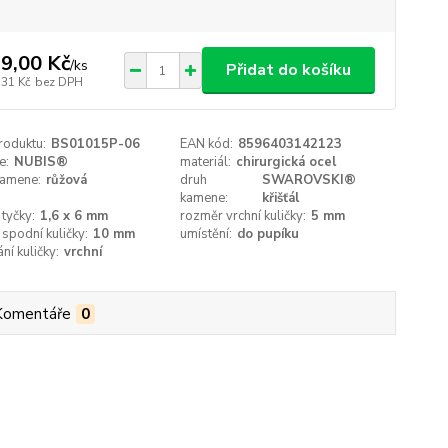
9,00 Kč
/
ks
Přidat do košíku
,31 Kč
bez DPH
roduktu:
BS01015P-06
EAN kód:
8596403142123
e:
NUBIS®
materiál:
chirurgická ocel
kamene:
růžová
druh
SWAROVSKI®
kamene:
křišťál
tyčky:
1,6 x 6 mm
rozměr vrchní kuličky:
5 mm
spodní kuličky:
10 mm
umístění:
do pupíku
ní kuličky:
vrchní
Komentáře
0