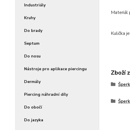
Industriály
Materiál 
Kruhy
Do brady
Kulička j
Septum
Do nosu
Nástroje pro aplikace piercingu
Zboží 
Dermály
Šperk
Piercing náhradní díly
Šper
Do obočí
Do jazyka