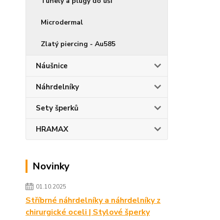
Tunely a plugy do uší
Microdermal
Zlatý piercing - Au585
Náušnice
Náhrdelníky
Sety šperků
HRAMAX
Novinky
01.10.2025
Stříbrné náhrdelníky a náhrdelníky z
chirurgické oceli | Stylové šperky