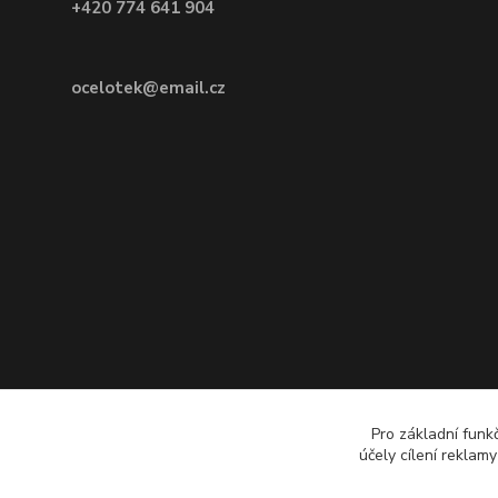
+420 774 641 904
ocelotek@email.cz
Pro základní funk
účely cílení reklam