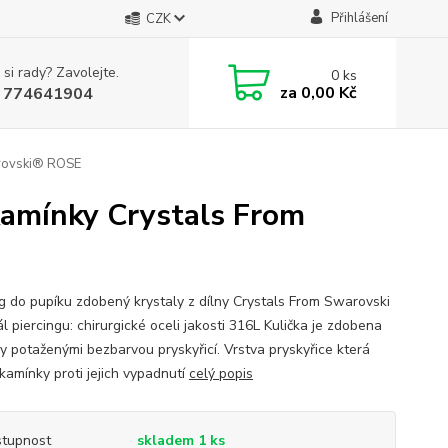
Přihlášení
CZK
 si rady? Zavolejte.
0
ks
za
0,00 Kč
 774641904
arovski® ROSE
kamínky Crystals From
ng do pupíku zdobený krystaly z dílny Crystals From Swarovski
l piercingu: chirurgické oceli jakosti 316L Kulička je zdobena
y potaženými bezbarvou pryskyřicí. Vrstva pryskyřice která
 kamínky proti jejich vypadnutí
celý popis
tupnost
skladem 1 ks