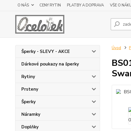
O NÁS
CENY RYTIN
PLATBY A DOPRAVA
VŠE O NÁK
Úvod
P
Šperky - SLEVY - AKCE
BS01
Dárkové poukazy na šperky
Swa
Rytiny
Prsteny
Šperky
Náramky
Doplňky