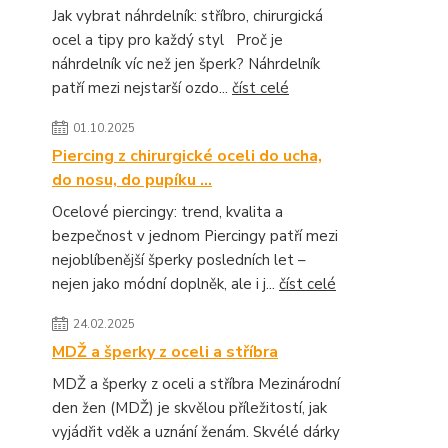
Jak vybrat náhrdelník: stříbro, chirurgická
ocel a tipy pro každý styl Proč je
náhrdelník víc než jen šperk? Náhrdelník
patří mezi nejstarší ozdo...
číst celé
01.10.2025
Piercing z chirurgické oceli do ucha,
do nosu, do pupíku ...
Ocelové piercingy: trend, kvalita a
bezpečnost v jednom Piercingy patří mezi
nejoblíbenější šperky posledních let –
nejen jako módní doplněk, ale i j...
číst celé
24.02.2025
MDŽ a šperky z oceli a stříbra
MDŽ a šperky z oceli a stříbra Mezinárodní
den žen (MDŽ) je skvělou příležitostí, jak
vyjádřit vděk a uznání ženám. Skvélé dárky