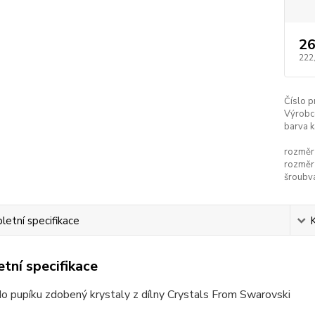
26
222
Číslo p
Výrobc
barva 
rozměr 
rozměr 
šroubvá
etní specifikace
tní specifikace
do pupíku zdobený krystaly z dílny Crystals From Swarovski