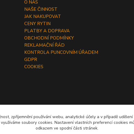
O NÁS
NAŠE ČINNOST
JAK NAKUPOVAT
CENY RYTIN
PLATBY A DOPRAVA
OBCHODNÍ PODMÍNKY
REKLAMAČNÍ ŘÁD
KONTROLA PUNCOVNÍM ÚŘADEM
GDPR
COOKIES
čnost, zpříjemnění používání webu, analytické účely a v případě udělení
y využíváme soubory cookies. Nastavení vlastních preferencí cookies mů
odkazem ve spodní části stránek.