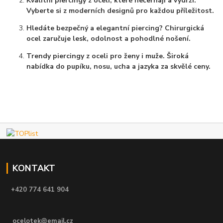
Kvalitní piercingy z oceli, které nečernají a vydrží.
Vyberte si z moderních designů pro každou příležitost.
Hledáte bezpečný a elegantní piercing? Chirurgická
ocel zaručuje lesk, odolnost a pohodlné nošení.
Trendy piercingy z oceli pro ženy i muže. Široká
nabídka do pupíku, nosu, ucha a jazyka za skvělé ceny.
KONTAKT
+420 774 641 904
ocelotek@email.cz