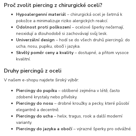
Proč zvolit piercing z chirurgické oceli?
Hypoalergenní materiál
– chirurgická ocel je šetrná k
pokožce a minimalizuje riziko alergických reakcí.
Odolnost proti poškození
– ocelové šperky nečernají,
neoxidují a dlouhodobě si zachovávají svůj lesk.
Univerzální design
– hodí se do všech druhů piercingů: do
ucha, nosu, pupíku, obočí i jazyka.
Skvělý poměr ceny a kvality
– dostupné, a přitom vysoce
kvalitní.
Druhy piercingů z oceli
V našem e-shopu najdete široký výběr:
Piercingy do pupíku
– oblíbené zejména v létě, často
zdobené krystaly nebo přívěsky.
Piercingy do nosu
– drobné kroužky a pecky, které působí
elegantně a decentně.
Piercingy do ucha
– helix, tragus, rook a další moderní
varianty.
Piercingy do jazyka a obočí
– výrazné šperky pro odvážné.