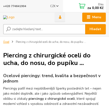
0
ks
CZK
+420 774641904
za
0,00 Kč
Menu
Hledat
Úvod
Piercing z chirurgické oceli do ucha, do nosu, do pupíku ...
Piercing z chirurgické oceli do
ucha, do nosu, do pupíku ...
Ocelové piercingy: trend, kvalita a bezpečnost v
jednom
Piercingy patří mezi nejoblíbenější šperky posledních let – nejen
jako módní doplněk, ale i jako způsob sebevyjádření. Největší
oblibu si získaly
piercingy z chirurgické oceli
, které spojují
moderní vzhled s vysokou odolností a zdravotní nezávadností.